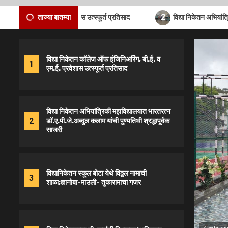
2
ई. व एम.ई. प्रवेशास उत्स्फूर्त प्रतिसाद
ताज्या बातम्या
विद्या निकेतन अभियांत्रिकी महाविद्य
विद्या निकेतन कॉलेज ऑफ इंजिनिअरिंग, बी.ई. व
1
एम.ई. प्रवेशास उत्स्फूर्त प्रतिसाद
विद्या निकेतन अभियांत्रिकी महाविद्यालयात भारतरत्न
2
डॉ.ए.पी.जे.अब्दुल कलाम यांची पुण्यतिथी श्रद्धापूर्वक
साजरी
विद्यानिकेतन स्कूल बोटा येथे विठ्ठल नामाची
3
शाळा;ज्ञानोबा-माउली- तुकारामाचा गजर
विद्या निकेतनच्या डी. फार्मसी विभागास ‘अतिउत्तम
4
श्रेणी’ प्रदान