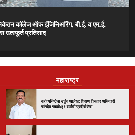
1 min read
व एम.ई.
विद्या निकेतन अभियांत्रिकी महाविद्य
डॉ.ए.पी.जे.अब्दुल कलाम यांची पुण्यतिथ
महाराष्ट्र
कर्तव्यनिष्ठेचा उत्तुंग आलेख: शिक्षण विस्तार अधिकारी
चांगदेव गवळी;३९ वर्षांची प्रदीर्घ सेवा