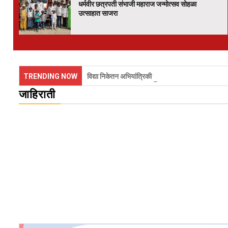
धर्मवीर छत्रपती संभाजी महाराज जन्मोत्सव सोहळा
उत्साहात साजरा
विद्या निकेतनच्या डी. फार्मसी विभागास ‘अतिउत्तम
4
श्रेणी’ प्रदान
TRENDING NOW
विद्या निकेतन अभियांत्रिकी महाविद्यालयात भारतरत्न डॉ.ए.पी
जाहिराती
जुन्नर तालुक्याच्या सेवा केंद्रांतून शासकीय शुल्काचा
5
तक्ता गायब