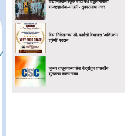
विद्यानिकेतन स्कूल बोटा येथे विठ्ठल नामाची
शाळा;ज्ञानोबा-माउली- तुकारामाचा गजर
विद्या निकेतनच्या डी. फार्मसी विभागास ‘अतिउत्तम
श्रेणी’ प्रदान
जुन्नर तालुक्याच्या सेवा केंद्रांतून शासकीय
शुल्काचा तक्ता गायब