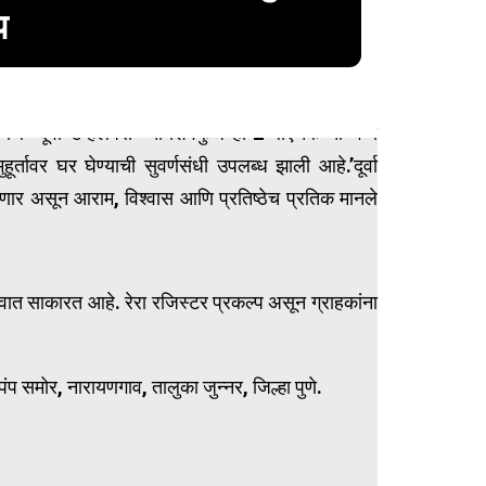
प
थे “दूर्वा डेव्हलपर्स” चा शिवकुंज हा 2 बीएचके चा भव्य
र्तावर घर घेण्याची सुवर्णसंधी उपलब्ध झाली आहे.’दूर्वा
णार असून आराम, विश्वास आणि प्रतिष्ठेच प्रतिक मानले
ात साकारत आहे. रेरा रजिस्टर प्रकल्प असून ग्राहकांना
पंप समोर, नारायणगाव, तालुका जुन्नर, जिल्हा पुणे.