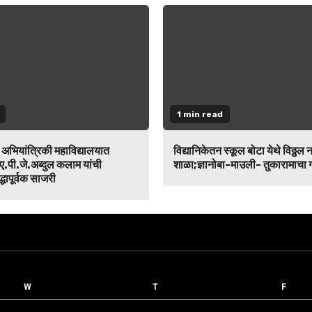
1 min read
न अभियांत्रिकी महाविद्यालयात
विद्यानिकेतन स्कूल बोटा येथे विठ्ठल 
ए.पी.जे.अब्दुल कलाम यांची
शाळा;ज्ञानोबा-माउली- तुकारामाचा
द्धापूर्वक साजरी
W
T
F