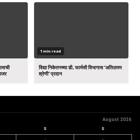
1 min read
नामाची
विद्या निकेतनच्या डी. फार्मसी विभागास ‘अतिउत्तम
 गजर
श्रेणी’ प्रदान
August 2026
S
S