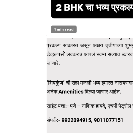
2 BHK चा भव्य प्रकल्
1 min read
नारायणगाव दि.१४:- नारायणगाव (ता. जुन्नर) ये
प्रकल्प साकारत असून अक्षय तृतीयाच्या शुभमुहू
डेव्हलपर्स’ लवकरच आपलं स्वप्न सत्यात उतरव
जाणारे.
‘शिवकुंज’ ची सहा मजली भव्य इमारत नारायणगाव
अनेक Amenities दिल्या जाणार आहेत.
साईट पत्ता:- पुणे – नाशिक हायवे, एचपी पेट्रोल 
संपर्क:- 9922094915, 9011077151