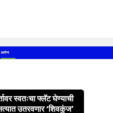
आरोग्य
र्तावर स्वतःचा फ्लॅट घेण्याची
 सत्यात उतरवणार ‘शिवकुंज’