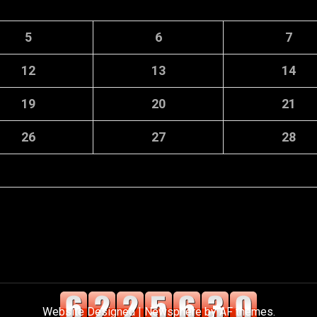
5
6
7
12
13
14
19
20
21
26
27
28
Website Designed
|
Newsphere
by AF themes.