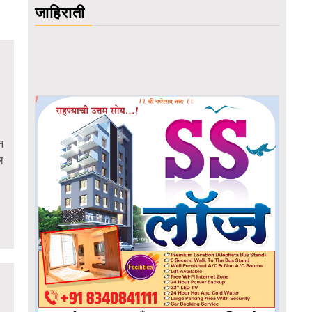
जाहिराती
न
ल