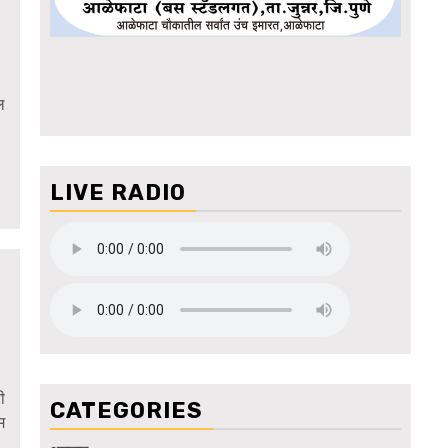
ल
LIVE RADIO
ी
CATEGORIES
म