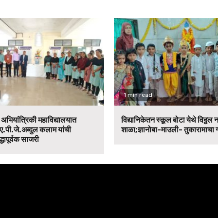
1 min read
न अभियांत्रिकी महाविद्यालयात
विद्यानिकेतन स्कूल बोटा येथे विठ्ठल 
ए.पी.जे.अब्दुल कलाम यांची
शाळा;ज्ञानोबा-माउली- तुकारामाचा
द्धापूर्वक साजरी