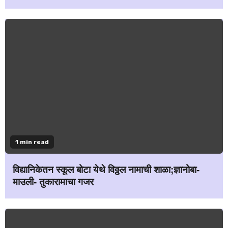
1 min read
विद्यानिकेतन स्कूल बोटा येथे विठ्ठल नामाची शाळा;ज्ञानोबा-
माउली- तुकारामाचा गजर