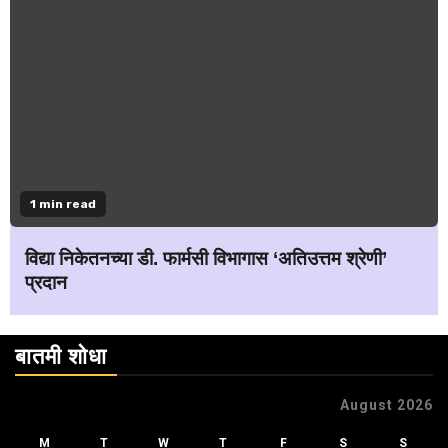
1 min read
विद्या निकेतनच्या डी. फार्मसी विभागास ‘अतिउत्तम श्रेणी’
प्रदान
बातमी शोधा
August 2026
M
T
W
T
F
S
S