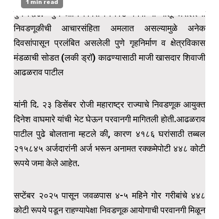
1 min read
पुणे दि.४:- पुणे आणि पिंपरी चिंचवड मनपाच्या चालू असलेल्या
निवडणूकीची आचारसंहिता अमलात असल्यामुळे अनेक
दिवसांपासून प्रलंबित असलेली पुणे गृहनिर्माण व क्षेत्रविकास
मंडळाची सोडत (लकी ड्रॉ) काढण्यासाठी माजी खासदार शिवाजी
आढळराव पाटील
यांनी दि. २३ डिसेंबर रोजी महाराष्ट्र राज्याचे निवडणूक आयुक्त
दिनेश वाघमारे यांची भेट घेऊन परवानगी मागितली होती.आढळराव
पाटील पुढे बोलताना म्हटले की, कारण ४१८६ घरांसाठी तब्बल
२१५८४५ अर्जदारांनी अर्ज भरून अनामत रक्कमेपोटी ४४८ कोटी
रूपये जमा केले आहेत.
सप्टेंबर २०२५ पासून जवळपास ४-५ महिने गोर गरीबांचे ४४८
कोटी रूपये पडून राहण्यापेक्षा निवडणूक आयोगाची परवानगी मिळून