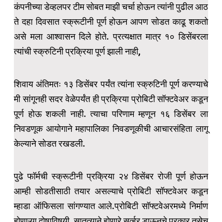
कंपनीच्या डेव्हलपर टीम सोबत माझी चर्चा होऊन त्यांनी पुढील आठ
ते दहा दिवसात स्क्रूटीनी पूर्ण होऊन आपण सोडत काढू शकतो
असे मला आश्वासन दिले होते. प्रत्यक्षात मात्र १० डिसेंबरला
त्यांची स्क्रुटिनी प्रक्रिया पूर्ण झाली नाही,
शिवाय अंतिमतः १३ डिसेंबर पर्यंत त्यांना स्क्रुटिनी पूर्ण करण्याचे
मी सांगूनही सदर वेळेपर्यंत ही प्रक्रिया प्रोबिटी सॉफ्टवेअर कडून
पूर्ण होऊ शकली नाही. त्याचा परिणाम म्हणून १६ डिसेंबर ला
निवडणूक आयोगाने महापालिका निवडणूकीची आचारसंहिता लागू
केल्याने सोडत रखडली.
पुढे फॉर्मची स्क्रूटीनी प्रक्रिया २४ डिसेंबर रोजी पूर्ण होऊन
आम्ही सोडतीसाठी तयार असल्याचे प्रोबिटी सॉफ्टवेअर कडून
म्हाडा ऑफिसला सांगण्यात आले.प्रोबिटी सॉफ्टवेअरमध्ये निर्माण
होणाऱ्या दोषाविषयी, सातत्याने होणारे सर्व्हर डाऊनचे प्रकार तसेच