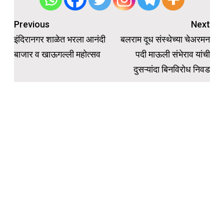
Post
Previous
Next
navigation
इंदिरानगर शाळेत भरला आनंदी
बलराम दूध संस्थेच्या चेअरमन
बाजार व खाऊगल्ली महोत्सव
पदी माऊली संभेराव यांची
दुसऱ्यांदा बिनविरोध निवड