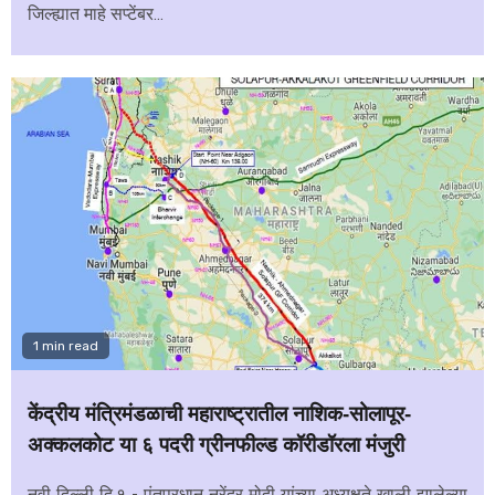
जिल्ह्यात माहे सप्टेंबर...
1 min read
केंद्रीय मंत्रिमंडळाची महाराष्ट्रातील नाशिक-सोलापूर-
अक्कलकोट या ६ पदरी ग्रीनफील्ड कॉरीडॉरला मंजुरी
नवी दिल्ली दि.१ - पंतप्रधान नरेंद्र मोदी यांच्या अध्यक्षते खाली झालेल्या