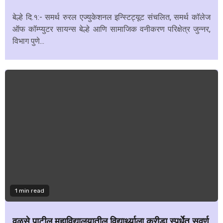
बेल्हे दि.१:- समर्थ रुरल एज्युकेशनल इन्स्टिट्यूट संचलित, समर्थ कॉलेज
ऑफ कॉम्प्युटर सायन्स बेल्हे आणि सामाजिक वनीकरण परिक्षेत्र जुन्नर,
विभाग पुणे...
1 min read
वळसे पाटील महाविद्यालयातील विद्यार्थ्याला क्रीडा स्पर्धेत सुवर्ण