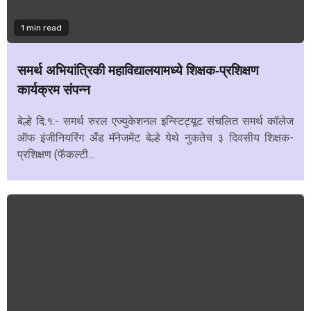
1 min read
समर्थ अभियांत्रिकी महाविद्यालयामध्ये शिक्षक-प्रशिक्षण
कार्यक्रम संपन्न
बेल्हे दि.१:- समर्थ रुरल एज्युकेशनल इन्स्टिट्यूट संचलित समर्थ कॉलेज
ऑफ इंजीनियरिंग अँड मॅनेजमेंट बेल्हे येथे नुकतेच ३ दिवसीय शिक्षक-
प्रशिक्षण (फॅकल्टी...