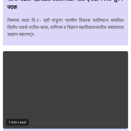
पदक
निमगाव सावा दि.१:- श्री पांडुरंग ग्रामीण विकास प्रतिष्ठान संचलित
दिलीप वळसे पाटील कला, वाणिज्य व विज्ञान महाविद्यालयातील यशवंतराव
चव्हाण महाराष्ट्र...
1 min read