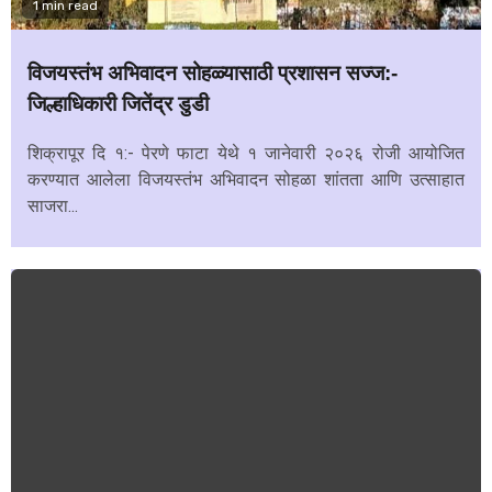
1 min read
विजयस्तंभ अभिवादन सोहळ्यासाठी प्रशासन सज्ज:-
जिल्हाधिकारी जितेंद्र डुडी
शिक्रापूर दि १:- पेरणे फाटा येथे १ जानेवारी २०२६ रोजी आयोजित
करण्यात आलेला विजयस्तंभ अभिवादन सोहळा शांतता आणि उत्साहात
साजरा...