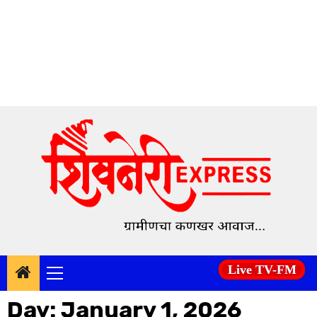
Skip
to
content
Live TV-FM
Primary
Menu
Day:
January 1, 2026