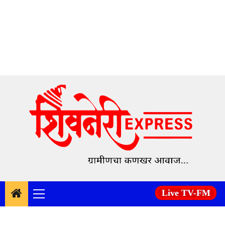
Skip
to
content
Live TV-FM
Primary
Menu