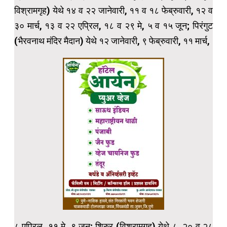
विश्रामगृह) येथे १४ व २२ जानेवारी, ११ व १८ फेब्रुवारी, १२ व
३० मार्च, १३ व २२ एप्रिल, १८ व २९ मे, ५ व १५ जून; पिरंगुट
(भैरवनाथ मंदिर मैदान) येथे १२ जानेवारी, ९ फेब्रुवारी, ११ मार्च,
८ एप्रिल, ११ मे, ९ जून; शिरुर (विश्रामगृह) येथे ८, २० व २८