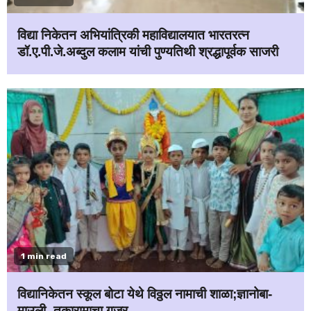
विद्या निकेतन अभियांत्रिकी महाविद्यालयात भारतरत्न
डॉ.ए.पी.जे.अब्दुल कलाम यांची पुण्यतिथी श्रद्धापूर्वक साजरी
1 min read
विद्यानिकेतन स्कूल बोटा येथे विठ्ठल नामाची शाळा;ज्ञानोबा-
माउली- तुकारामाचा गजर