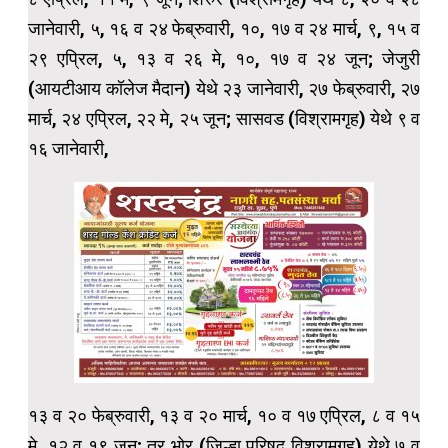
जानेवारी, ५, १६ व २४ फेब्रुवारी, १०, १७ व २४ मार्च, ९, १५ व
२९ एप्रिल, ५, १३ व २६ मे, १०, १७ व २४ जून; जेजुरी
(आयटीआय कॉलेज मैदान) येथे २३ जानेवारी, २७ फेब्रुवारी, २७
मार्च, २४ एप्रिल, २२ मे, २५ जून; सासवड (विश्रामगृह) येथे ९ व
१६ जानेवारी,
१३ व २० फेब्रुवारी, १३ व २० मार्च, १० व १७ एप्रिल, ८ व १५
मे, १२ व १९ जून; तर भोर (जिल्हा परिषद विश्रामगृह) येथे ७ व