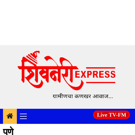
Skip
to
content
Live TV-FM
Primary
Menu
पुणे