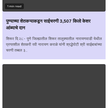
1 min read
पुण्याच्या शेतकऱ्याकडून साईचरणी 3,507 किलो केशर
आंब्याचे दान
शिरूर दि.२८:- पुणे जिल्ह्यातील शिरूर तालुक्यातील नारायणवाडी येथील
प्रगतशील शेतकरी रवी नारायण कराळे यांनी श्रद्धेपोटी श्री साईबाबांच्या
चरणी तब्बल ३...