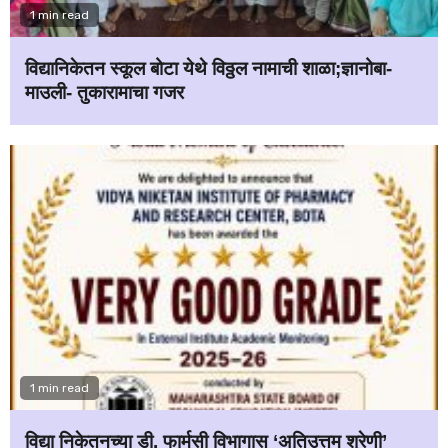
1 min read
विद्यानिकेतन स्कूल बोटा येथे विठ्ठल नामाची शाळा;ज्ञानोबा-
माउली- तुकारामाचा गजर
1 min read
विद्या निकेतनच्या डी. फार्मसी विभागास ‘अतिउत्तम श्रेणी’