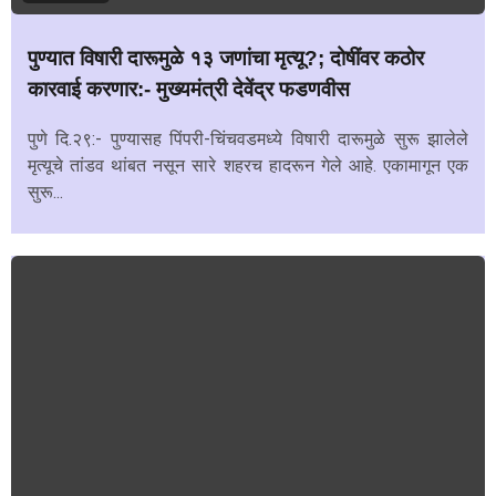
पुण्यात विषारी दारूमुळे १३ जणांचा मृत्यू?; दोषींवर कठोर
कारवाई करणार:- मुख्यमंत्री देवेंद्र फडणवीस
पुणे दि.२९:- पुण्यासह पिंपरी-चिंचवडमध्ये विषारी दारूमुळे सुरू झालेले
मृत्यूचे तांडव थांबत नसून सारे शहरच हादरून गेले आहे. एकामागून एक
सुरू...