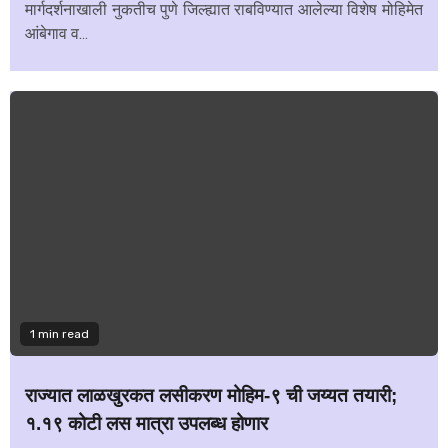
मार्गदर्शनाखाली नुकतीच पुणे जिल्ह्यात राबविण्यात आलेल्या विशेष मोहिमेत
आंबेगाव व...
1 min read
राज्यात लाळखुरकत लसीकरण मोहिम-९ ची जय्यत तयारी;
१.१९ कोटी लस मात्रा उपलब्ध होणार