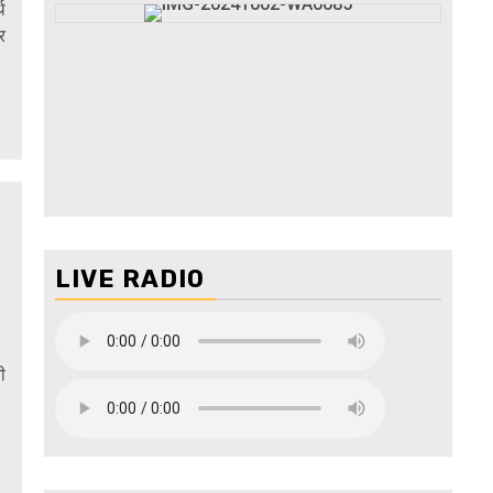
थ
र
LIVE RADIO
ी