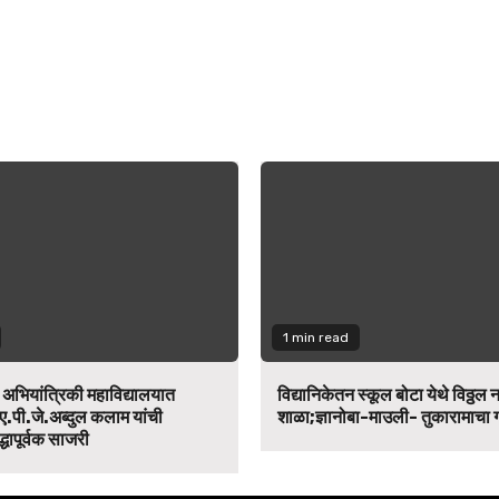
1 min read
न अभियांत्रिकी महाविद्यालयात
विद्यानिकेतन स्कूल बोटा येथे विठ्ठल 
ए.पी.जे.अब्दुल कलाम यांची
शाळा;ज्ञानोबा-माउली- तुकारामाचा
द्धापूर्वक साजरी