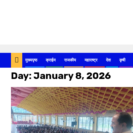
Skip
to
मुख्यपृष्ठ
क्राईम
राजकीय
महाराष्ट्र
देश
कृषी
content
Day:
January 8, 2026