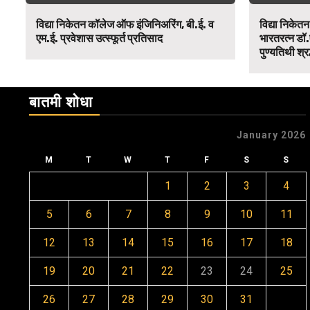
विद्या निकेतन कॉलेज ऑफ इंजिनिअरिंग, बी.ई. व
विद्या निकेत
एम.ई. प्रवेशास उत्स्फूर्त प्रतिसाद
भारतरत्न डॉ.
पुण्यतिथी श्र
बातमी शोधा
January 2026
M
T
W
T
F
S
S
1
2
3
4
5
6
7
8
9
10
11
12
13
14
15
16
17
18
19
20
21
22
23
24
25
26
27
28
29
30
31