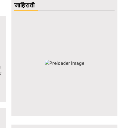
जाहिराती
ा
र