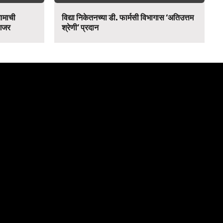
नामाची
विद्या निकेतनच्या डी. फार्मसी विभागास ‘अतिउत्तम
 गजर
श्रेणी’ प्रदान