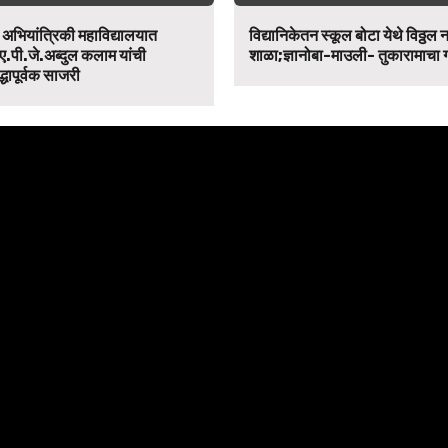
न अभियांत्रिकी महाविद्यालयात
विद्यानिकेतन स्कूल बोटा येथे विठ्ठल 
ए.पी.जे.अब्दुल कलाम यांची
शाळा;ज्ञानोबा-माउली- तुकारामाचा
द्धापूर्वक साजरी