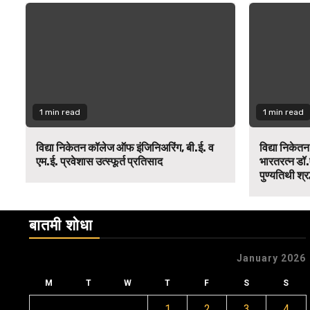
1 min read
1 min read
विद्या निकेतन कॉलेज ऑफ इंजिनिअरिंग, बी.ई. व
विद्या निकेत
एम.ई. प्रवेशास उत्स्फूर्त प्रतिसाद
भारतरत्न डॉ.
पुण्यतिथी श्र
बातमी शोधा
January 2026
M
T
W
T
F
S
S
1
2
3
4