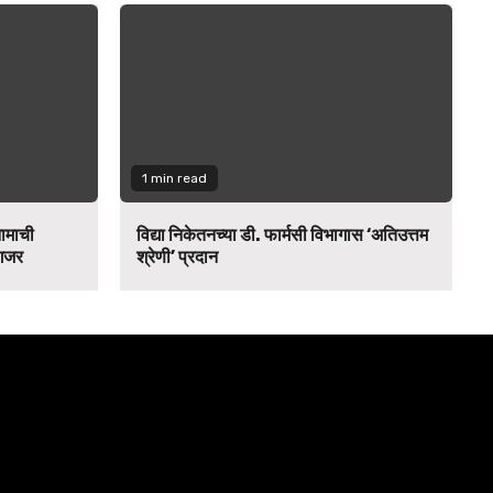
1 min read
नामाची
विद्या निकेतनच्या डी. फार्मसी विभागास ‘अतिउत्तम
 गजर
श्रेणी’ प्रदान