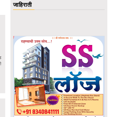
जाहिराती
ड
ी