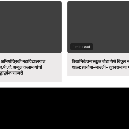
1 min read
न अभियांत्रिकी महाविद्यालयात
विद्यानिकेतन स्कूल बोटा येथे विठ्ठल 
ए.पी.जे.अब्दुल कलाम यांची
शाळा;ज्ञानोबा-माउली- तुकारामाचा
द्धापूर्वक साजरी