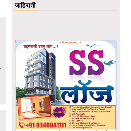
जाहिराती
र