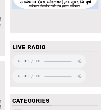
ी
त
LIVE RADIO
CATEGORIES
ण
ी