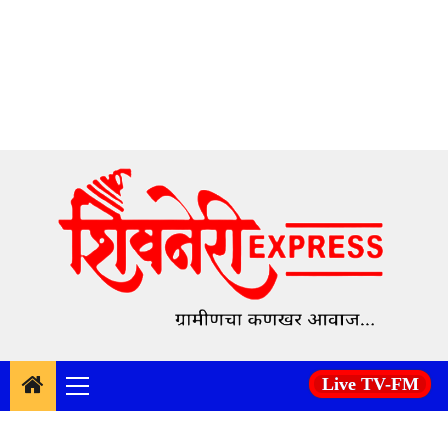
Skip
to
content
Live TV-FM
Primary
Menu