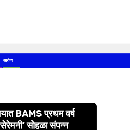
आरोग्य
यालयात BAMS प्रथम वर्ष
ोट सेरेमनी’ सोहळा संपन्न