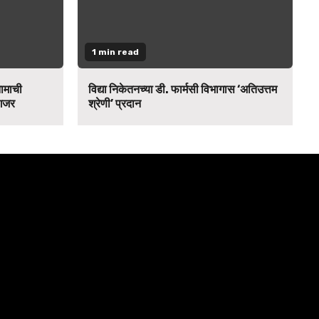
1 min read
नामाची
विद्या निकेतनच्या डी. फार्मसी विभागास ‘अतिउत्तम
 गजर
श्रेणी’ प्रदान