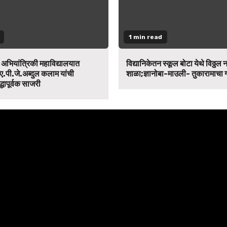
1 min read
न अभियांत्रिकी महाविद्यालयात
विद्यानिकेतन स्कूल बोटा येथे विठ्ठल 
ए.पी.जे.अब्दुल कलाम यांची
शाळा;ज्ञानोबा-माउली- तुकारामाचा
द्धापूर्वक साजरी