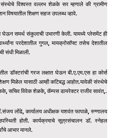
करताना संस्थेचे विश्वस्त वल्लभ शेळके सर म्हणाले की ग्रामीण
त्रज्ञान विषयातील शिक्षण सहज उपलब्ध व्हावे.
षात घेऊन समर्थ संकुलाची उभारणी केली. यामध्ये प्लेसमेंट ही
र्थ्यांना परदेशातील गुगल, मायक्रोसॉफ्ट तसेच देशातील
ीची संधी मिळाली.
ातील डॉक्टरांची गरज लक्षात घेऊन बी.ए.एम.एस हा कोर्स
िक्षण मिळेल यासाठी आम्ही कटिबद्ध आहोत.यावेळी संस्थेचे
ेळके, सचिव विवेक शेळके, कॅम्पस डायरेक्टर राजीव सावंत,.
डॉ.संजय लोंढे, कार्यालय अधीक्षक यशवंत फापाळे, रुग्णालय
स्थिती होती. कार्यक्रमाचे सूत्रसंचालन डॉ. स्नेहल
्वांचे आभार मानले.