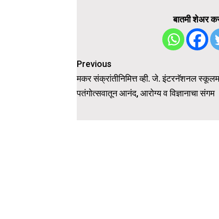
बातमी शेअर कर
Post
Previous
navigation
मकर संक्रांतीनिमित्त व्ही. जे. इंटरनॅशनल स्कूलमध
पतंगोत्सवातून आनंद, आरोग्य व विज्ञानाचा संगम