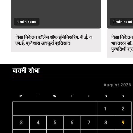
1 min read
1 min read
विद्या निकेतन कॉलेज ऑफ इंजिनिअरिंग, बी.ई. व
विद्या निकेत
एम.ई. प्रवेशास उत्स्फूर्त प्रतिसाद
भारतरत्न डॉ.
पुण्यतिथी श्र
बातमी शोधा
August 2026
M
T
W
T
F
S
S
1
2
3
4
5
6
7
8
9