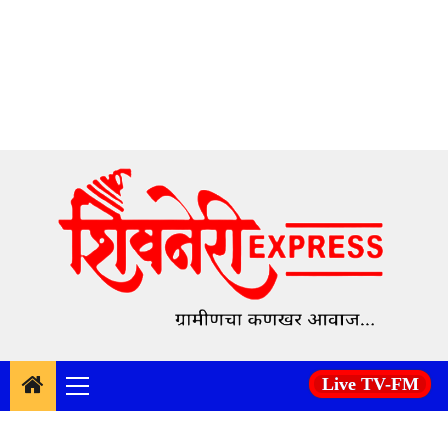
Skip
to
content
Live TV-FM
Primary
Menu