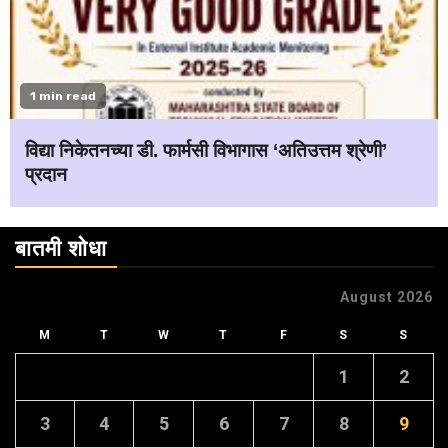
1 min read
विद्या निकेतनच्या डी. फार्मसी विभागास ‘अतिउत्तम श्रेणी’
प्रदान
बातमी शोधा
August 2026
M
T
W
T
F
S
S
1
2
3
4
5
6
7
8
9