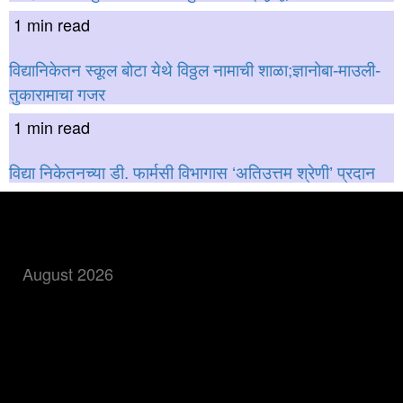
1 min read
विद्यानिकेतन स्कूल बोटा येथे विठ्ठल नामाची शाळा;ज्ञानोबा-माउली-
तुकारामाचा गजर
1 min read
विद्या निकेतनच्या डी. फार्मसी विभागास ‘अतिउत्तम श्रेणी’ प्रदान
बातमी शोधा
August 2026
M
T
W
T
F
S
S
1
2
3
4
5
6
7
8
9
10
11
12
13
14
15
16