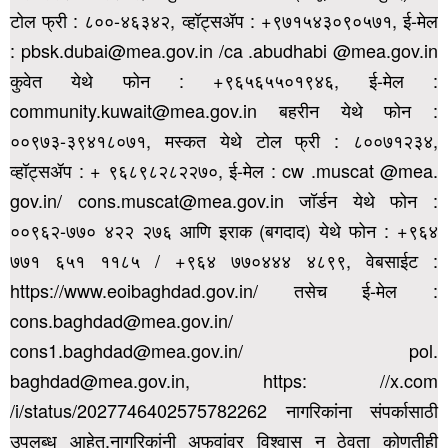
टोल फ्री : ८००-४६३४२, व्हॉट्सॲप : +९७१५४३०९०५७१, ई-मेल
: pbsk.dubai@mea.gov.in /ca .abudhabi @mea.gov.in
कुवेत येथे फोन : +९६५६५५०१९४६, ई-मेल :
community.kuwait@mea.gov.in बहरीन येथे फोन :
००९७३-३९४१८०७१,
मस्कत येथे टोल फ्री : ८००७१२३४,
व्हॉट्सॲप : + ९६८९८२८२२७०, ई-मेल : cw .muscat @mea.
gov.in/ cons.muscat@mea.gov.in जॉर्डन येथे फोन :
००९६२-७७० ४२२ २७६ आणि इराक (बगदाद) येथे फोन : +९६४
७७१ ६५१ ११८५ / +९६४ ७७०४४४ ४८९९,
वेबसाईट :
https://www.eoibaghdad.gov.in/ तसेच ई-मेल :
cons.baghdad@mea.gov.in/
cons1.baghdad@mea.gov.in/ pol.
baghdad@mea.gov.in, https: //x.com
/i/status/2027746402575782262 नागरिकांना संपर्कासाठी
उपलब्ध आहेत.
नागरिकांनी अफवांवर विश्वास न ठेवता कोणतीही