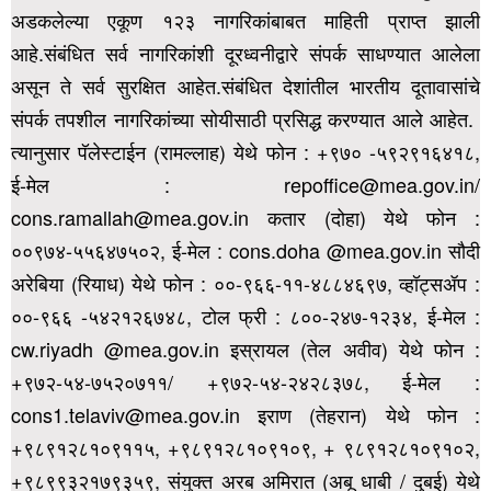
अडकलेल्या एकूण १२३ नागरिकांबाबत माहिती प्राप्त झाली
आहे.संबंधित सर्व नागरिकांशी दूरध्वनीद्वारे संपर्क साधण्यात आलेला
असून ते सर्व सुरक्षित आहेत.संबंधित देशांतील भारतीय दूतावासांचे
संपर्क तपशील नागरिकांच्या सोयीसाठी प्रसिद्ध करण्यात आले आहेत.
त्यानुसार पॅलेस्टाईन (रामल्लाह) येथे फोन : +९७० -५९२९१६४१८,
ई-मेल : repoffice@mea.gov.in/
cons.ramallah@mea.gov.in कतार (दोहा) येथे फोन :
००९७४-५५६४७५०२, ई-मेल : cons.doha @mea.gov.in सौदी
अरेबिया (रियाध) येथे फोन : ००-९६६-११-४८८४६९७, व्हॉट्सॲप :
००-९६६ -५४२१२६७४८,
टोल फ्री : ८००-२४७-१२३४, ई-मेल :
cw.riyadh @mea.gov.in इस्रायल (तेल अवीव) येथे फोन :
+९७२-५४-७५२०७११/ +९७२-५४-२४२८३७८, ई-मेल :
cons1.telaviv@mea.gov.in इराण (तेहरान) येथे फोन :
+९८९१२८१०९११५, +९८९१२८१०९१०९, + ९८९१२८१०९१०२,
+९८९९३२१७९३५९,
संयुक्त अरब अमिरात (अबू धाबी / दुबई) येथे