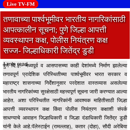
Live TV-FM
तणावाच्या पार्श्वभूमीवर भारतीय नागरिकांसाठी
आपत्कालीन सूचना; पुणे जिल्हा आपत्ती
व्यवस्थापन कक्ष, पोलीस नियंत्रण कक्ष
सज्ज- जिल्हाधिकारी जितेंद्र डुडी
1 min read
पुणे दि.३:- मध्यपूर्व व आसपासच्या काही देशांमध्ये निर्माण झालेल्या
तणावपूर्ण प्रादेशिक परिस्थितीच्या पार्श्वभूमीवर भारत सरकार व
महाराष्ट्र शासनाच्या निर्देशानुसार परदेशात वास्तव्यास असलेल्या
भारतीय नागरिकांच्या सुरक्षेसाठी महत्त्वपूर्ण सूचना जारी करण्यात आल्या
आहेत.
अशा परिस्थितीत नागरिकांनी आवश्यक माहितीसाठी जिल्हा
आपत्ती व्यवस्थापन कक्ष किंवा पोलीस नियंत्रण कक्षाशी संपर्क
साधण्याचे आवाहन जिल्हाधिकारी व जिल्हा दंडाधिकारी जितेंद्र डुडी
यांनी केले आहे.पॅलेस्टाईन (रामल्लाह), कतार (दोहा), सौदी अरेबिया