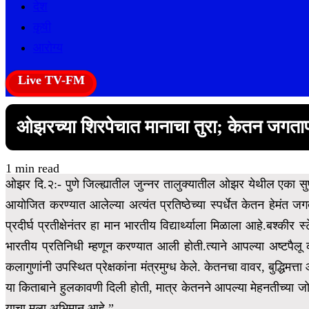
देश
कृषी
आरोग्य
Live TV-FM
ओझरच्या शिरपेचात मानाचा तुरा; केतन जगत
1 min read
ओझर दि.२:- पुणे जिल्ह्यातील जुन्नर तालुक्यातील ओझर येथील एका सुपु
आयोजित करण्यात आलेल्या अत्यंत प्रतिष्ठेच्या स्पर्धेत केतन हेमंत जग
प्रदीर्घ प्रतीक्षेनंतर हा मान भारतीय विद्यार्थ्याला मिळाला आहे.बश्कीर स
भारतीय प्रतिनिधी म्हणून करण्यात आली होती.त्याने आपल्या अष्टपैलू कौश
कलागुणांनी उपस्थित प्रेक्षकांना मंत्रमुग्ध केले. केतनचा वावर,
बुद्धिमत्
या किताबाने हुलकावणी दिली होती, मात्र केतनने आपल्या मेहनतीच्या जो
याचा मला अभिमान आहे.”