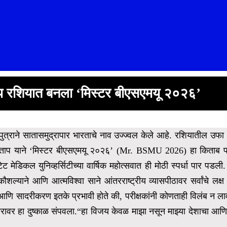
ाप रशियात बनला ‘मिस्टर बीएसएमयू २०२६’
त्राने सातासमुद्रापार भारताचे नाव उज्ज्वल केले आहे. रशियातील उफा (
ताप याने
‘मिस्टर बीएसएमयू २०२६’ (Mr. BSMU 2026) हा किताब पटकावू
्टेट मेडिकल युनिव्हर्सिटीच्या वार्षिक महोत्सवात ही मोठी स्पर्धा पार पडली.
ल्याने आणि आत्मविश्वा साने आंतरराष्ट्रीय व्यासपीठावर सर्वांचे लक्ष व
ता आणि सादरीकरण इतके प्रभावी होते की, परीक्षकांनी कोणताही विलंब न लावता 
रावर हा दुष्काळ संपवला.
“हा विजय केवळ माझा नसून माझ्या देशाचा आणि 