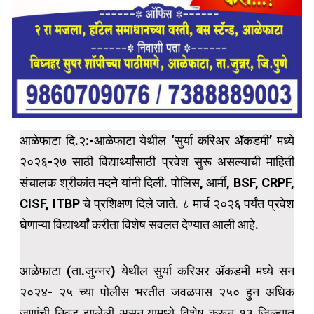
आळेफाटा दि.२:-आळेफाटा येथील ‘सुर्या करिअर ॲकडमी’ मध्ये
२०२६-२७ साठी विद्यार्थ्यांसाठी प्रवेश सुरू असल्याची माहिती
संचालक श्रीकांत मदने यांनी दिली. पोलिस, आर्मी, BSF, CRPF,
CISF, ITBP चे प्रशिक्षण दिले जाते. ८ मार्च २०२६ पर्यंत प्रवेश
घेणाऱ्या विद्यार्थ्यां करीता विशेष सवलत देण्यात आली आहे.
आळेफाटा (ता.जुन्नर) येथील सुर्या करिअर ॲकडमी मध्ये सन
२०२४- २५ च्या पोलीस भरतीत जवळपास २५० हुन अधिक
जणांची निवड झालेली असुन.यामध्ये विशेष करून १३ जिल्ह्यात