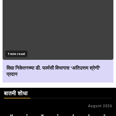
1 min read
विद्या निकेतनच्या डी. फार्मसी विभागास ‘अतिउत्तम श्रेणी’
प्रदान
बातमी शोधा
August 2026
M
T
W
T
F
S
S