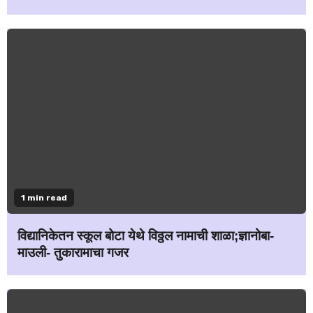
1 min read
विद्यानिकेतन स्कूल बोटा येथे विठ्ठल नामाची शाळा;ज्ञानोबा-
माउली- तुकारामाचा गजर