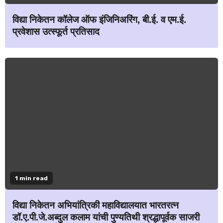
विद्या निकेतन कॉलेज ऑफ इंजिनिअरिंग, बी.ई. व एम.ई.
प्रवेशास उत्स्फूर्त प्रतिसाद
1 min read
विद्या निकेतन अभियांत्रिकी महाविद्यालयात भारतरत्न
डॉ.ए.पी.जे.अब्दुल कलाम यांची पुण्यतिथी श्रद्धापूर्वक साजरी