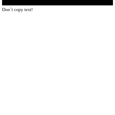
Don`t copy text!