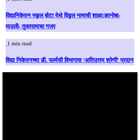
विद्यानिकेतन स्कूल बोटा येथे विठ्ठल नामाची शाळा;ज्ञानोबा-
माउली- तुकारामाचा गजर
1 min read
विद्या निकेतनच्या डी. फार्मसी विभागास ‘अतिउत्तम श्रेणी’ प्रदान
बातमी शोधा
August 2026
M
T
W
T
F
S
S
1
2
3
4
5
6
7
8
9