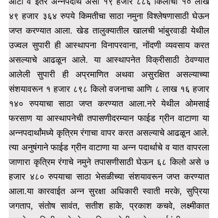
आटा व इतर अन्नपदार्थ असा १९ हजार ८८६ किलोचा १० लाख
४९ हजार ३६४ रुपये किमतीचा साठा नमुना विश्लेषणासाठी घेऊन
जप्त करण्यात आला. खेड तालुक्यातील खालची भांबुरवाडी येथील
उज्वल सुपारी ही आस्थापना विनापरवाना, नोंदणी व्यवसाय करत
असल्याचे आढळून आले.
या आस्थापनेत विक्रीसाठी ठेवण्यात
आलेली सुपारी ही अप्रमाणित अथवा असुरक्षित असल्याच्या
संशयावरून १ हजार ८९८ किलो वजनाचा आणि ८ लाख १६ हजार
१४० रुपयाचा साठा जप्त करण्यात आला.नरे येथील ओमसाई
फरसाण या आस्थापनेची तपासणीदरम्यान फाईड ग्रीन वाटाणा या
अन्नपदार्थांमध्ये कृत्रिम रंगाचा वापर करत असल्याचे आढळून आले.
त्या अनुषंगाने फाईड ग्रीन वाटाणा या अन्न पदार्थाचे व यात वापरला
जाणारा कृत्रिम रंगाचे नमुने तपासणीसाठी घेऊन ६८ किलो असे ७
हजार ४८० रुपयाचा साठा भेसळीच्या संशयावरून जप्त करण्यात
आला.या कारवाईत अन्न सुरक्षा अधिकारी स्वाती मरके, सुप्रिया
जगताप, संतोष सावंत, सतीश हाके, प्रकाश कचवे, लक्ष्मीकात