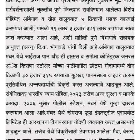
खेड दि.२:- अन्न व औषध प्रशासन आयुक्त तुकाराम मुंढे यांच्या
मार्गदर्शनाखाली नुकतीच पुणे जिल्ह्यात राबविण्यात आलेल्या विशेष
मोहिमेत आंबेगाव व खेड तालुक्यात ५ ठिकाणी धडक कारवाई
करण्यात आली; यामध्ये १९ लाख ३ हजार ३७९ लाख रुपयाचा साठा
जप्त करण्यात आला आहे, अशी माहिती पुणे विभागाचे सहायक
आयुक्त (अन्न्) दि.वा. भोगावडे यांनी दिली आहे.
आंबेगाव तालुक्यात
मंचर येथे साईराज पान अँड टी हाऊस व समीक्षा कोल्ड्रिक जनरल
अॅड किराणा स्टोअर यांच्या पाठीमागील छोट्या गोदामामध्ये दोन
ठिकाणी ३० हजार ३९५ रुपयाचा गुटखा, पानमसाला व इतर तत्सम
प्रतिबंधित अन्नपदार्थांची विक्री करत असल्याचे आढळून आले.
संबंधितावर भारतीय न्याय संहिता,२०२३ तसेच अन्न सुरक्षा व मानके
कायदा, २००६ नुसार पोलीस स्टेशन, मंचर येथे गुन्हा दाखल
करण्यात आला आहे.मंचर येथे खेमराज फूड इंडस्ट्रीज प्रायव्हेट
लिमिटेड ही आस्थापना विनापरवाना नोंदणी व्यवसाय करत असल्याचे
आढळून आले.
तसेच येथे विक्रीसाठी ठेवण्यात आलेला मैदा, बेसन,