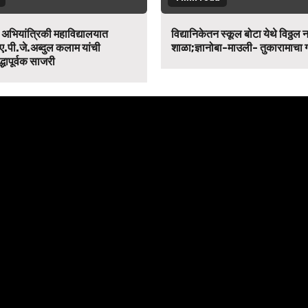
न अभियांत्रिकी महाविद्यालयात
विद्यानिकेतन स्कूल बोटा येथे विठ्ठल 
ए.पी.जे.अब्दुल कलाम यांची
शाळा;ज्ञानोबा-माउली- तुकारामाचा
द्धापूर्वक साजरी