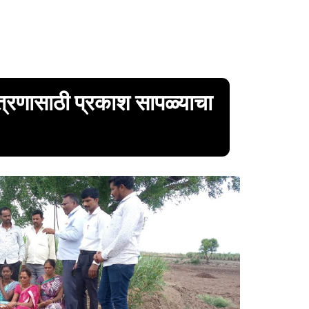
 नियंत्रणासाठी प्रकाश सापळ्याचा