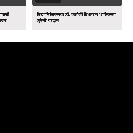
नामाची
विद्या निकेतनच्या डी. फार्मसी विभागास ‘अतिउत्तम
 गजर
श्रेणी’ प्रदान