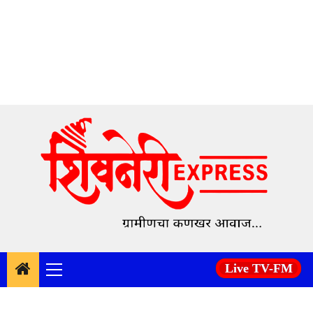
Skip
to
content
Live TV-FM
Primary
Menu