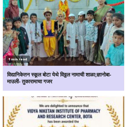
1 min read
विद्यानिकेतन स्कूल बोटा येथे विठ्ठल नामाची शाळा;ज्ञानोबा-
माउली- तुकारामाचा गजर