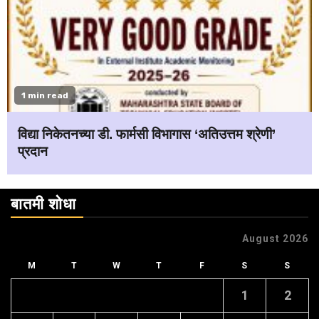
1 min read
विद्या निकेतनच्या डी. फार्मसी विभागास ‘अतिउत्तम श्रेणी’
प्रदान
बातमी शोधा
August 2026
M
T
W
T
F
S
S
1
2