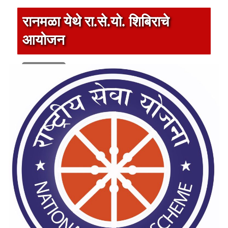
रानमळा येथे रा.से.यो. शिबिराचे
आयोजन
1 min read