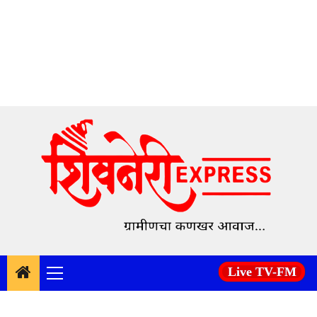
Skip
to
content
Live TV-FM
Primary
Menu