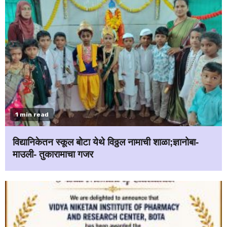
1 min read
विद्यानिकेतन स्कूल बोटा येथे विठ्ठल नामाची शाळा;ज्ञानोबा-
माउली- तुकारामाचा गजर