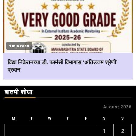
1 min read
विद्या निकेतनच्या डी. फार्मसी विभागास ‘अतिउत्तम श्रेणी’
प्रदान
बातमी शोधा
August 2026
M
T
W
T
F
S
S
1
2