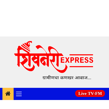
Skip
to
content
Live TV-FM
Primary
Menu