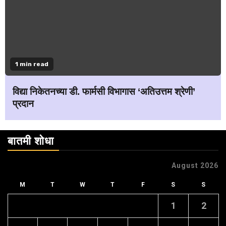
1 min read
विद्या निकेतनच्या डी. फार्मसी विभागास ‘अतिउत्तम श्रेणी’
प्रदान
बातमी शोधा
August 2026
M
T
W
T
F
S
S
1
2