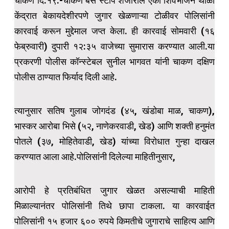
चाकण दि.१९:-चाकण बस स्टॉप शेजारील एका शिवभोजन थाळी
केंद्रात बेकायदेशीरपणे जुगार खेळणाऱ्या टोळीवर पोलिसांनी
कारवाई करून मुद्देमाल जप्त केला. ही कारवाई सोमवारी (१६
फेब्रुवारी) दुपारी १२:३५ वाजेच्या सुमारास करण्यात आली.या
प्रकरणी पोलीस कॉन्स्टेबल सुनील भागवत यांनी चाकण दक्षिण
पोलीस ठाण्यात फिर्याद दिली आहे.
त्यानुसार सतिष गुलाब जोगदंड (४५, खंडोबा माळ, चाकण),
भास्कर आरोबा भिसे (५२, नाणेकरवाडी, खेड) आणि शक्ती हनुमंत
पोतले (३७, मोहितेवाडी, खेड) यांच्या विरोधात गुन्हा दाखल
करण्यात आला आहे.पोलिसांनी दिलेल्या माहितीनुसार,
आरोपी हे प्रतिबंधित जुगार खेळत असल्याची माहिती
मिळाल्यानंतर पोलिसांनी तिथे छापा टाकला. या कारवाईत
पोलिसांनी १५ हजार ६०० रुपये किमतीचे जुगाराचे साहित्य आणि