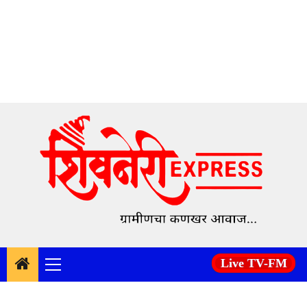
Skip
to
content
Live TV-FM
Primary
Menu