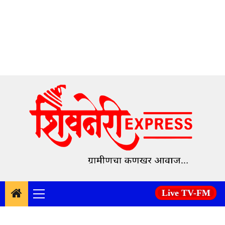
Skip
to
content
Live TV-FM
Primary
Menu