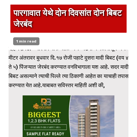
पारगावात येथे दोन दिवसांत दोन बिबट
जेरबंद
1 min read
बेल्हे दि.१७:- पारगाव तर्फे आळे येथे घटना स्थळापासून १५०
मीटर अंतरावर बुधवार दि.१७ रोजी पहाटे दुसरा मादी बिबट (वय ४
ते ५) पिंजऱ्यात जेरबंद करण्यात वनविभागाला यश आहे. सदर मादी
बिबट असल्याने त्याची पिल्ले त्या ठिकाणी आहेत का याचाही तपास
करण्यात येत आहे.याबाबत सविस्तर माहिती अशी की,