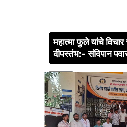
महात्मा फुले यांचे विच
दीपस्तंभ:- संदिपान पवा
1 min read