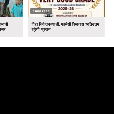
1 min read
नामाची
विद्या निकेतनच्या डी. फार्मसी विभागास ‘अतिउत्तम
 गजर
श्रेणी’ प्रदान