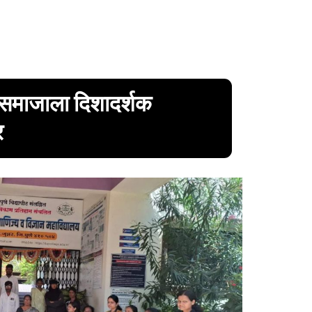
ार समाजाला दिशादर्शक
र