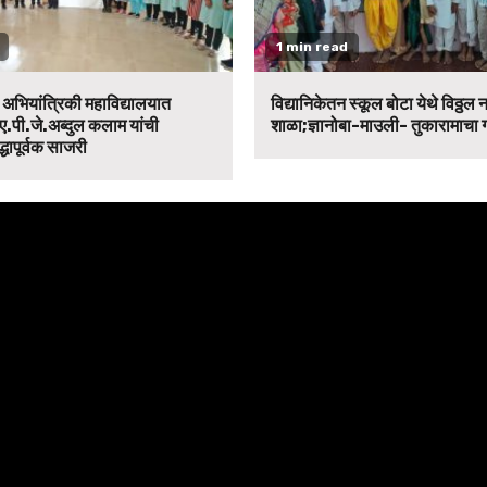
1 min read
न अभियांत्रिकी महाविद्यालयात
विद्यानिकेतन स्कूल बोटा येथे विठ्ठल 
ए.पी.जे.अब्दुल कलाम यांची
शाळा;ज्ञानोबा-माउली- तुकारामाचा
द्धापूर्वक साजरी