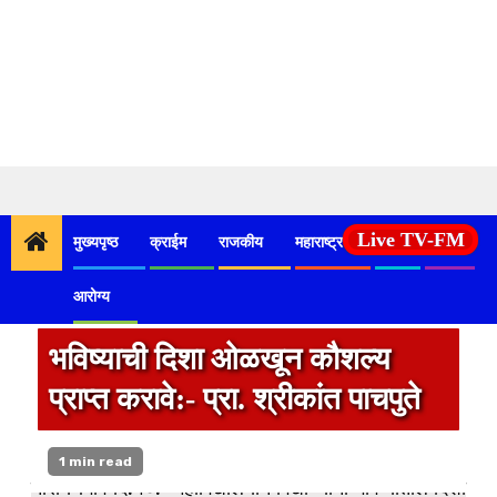
Skip
to
Live TV-FM
मुख्यपृष्ठ
क्राईम
राजकीय
महाराष्ट्र
देश
कृषी
content
आरोग्य
भविष्याची दिशा ओळखून कौशल्य
प्राप्त करावे:- प्रा. श्रीकांत पाचपुते
1 min read
नारायणगाव दि.१०:- महाविद्यालयीन विद्यार्थ्यांनी भविष्यातील दिशा