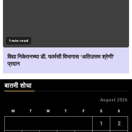
1 min read
विद्या निकेतनच्या डी. फार्मसी विभागास ‘अतिउत्तम श्रेणी’
प्रदान
बातमी शोधा
August 2026
M
T
W
T
F
S
S
1
2