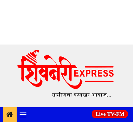
Skip
to
content
Live TV-FM
Primary
Menu