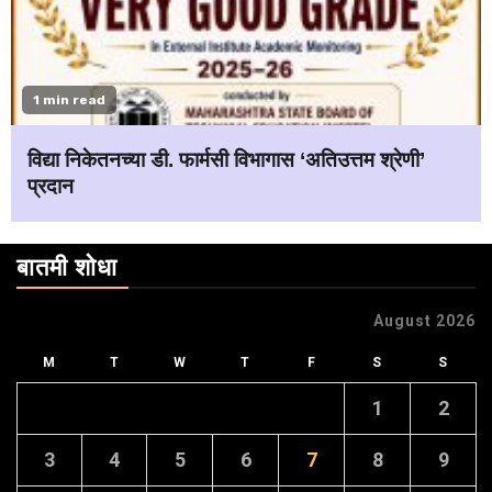
1 min read
विद्या निकेतनच्या डी. फार्मसी विभागास ‘अतिउत्तम श्रेणी’
प्रदान
बातमी शोधा
August 2026
M
T
W
T
F
S
S
1
2
3
4
5
6
7
8
9