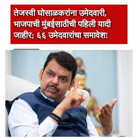
तेजस्वी घोसाळकरांना उमेदवारी,
भाजपाची मुंबईसाठीची पहिली यादी
जाहीर; ६६ उमेदवारांचा समावेश!
1 min read