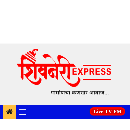
Skip
to
content
Live TV-FM
Primary
Menu