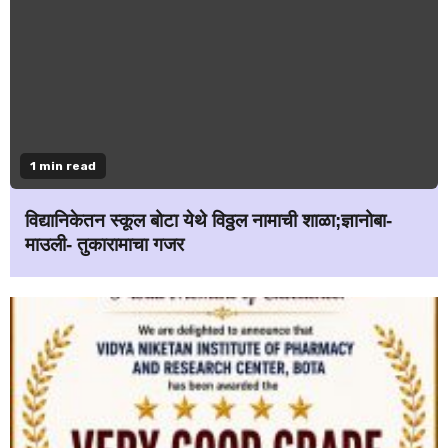
1 min read
विद्यानिकेतन स्कूल बोटा येथे विठ्ठल नामाची शाळा;ज्ञानोबा-
माउली- तुकारामाचा गजर