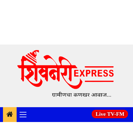
Skip
to
content
Live TV-FM
Primary
Menu