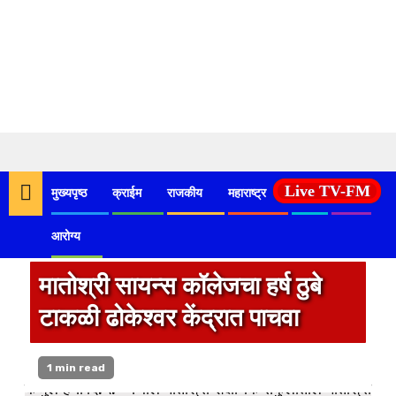
Skip
to
Live TV-FM
मुख्यपृष्ठ
क्राईम
राजकीय
महाराष्ट्र
देश
कृषी
content
आरोग्य
मातोश्री सायन्स कॉलेजचा हर्ष ठुबे
टाकळी ढोकेश्वर केंद्रात पाचवा
1 min read
कर्जुले हर्या दि.५:- येथील मातोश्री शैक्षणिक संकुलातील मातोश्री