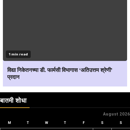
1 min read
विद्या निकेतनच्या डी. फार्मसी विभागास ‘अतिउत्तम श्रेणी’
प्रदान
बातमी शोधा
August 2026
M
T
W
T
F
S
S