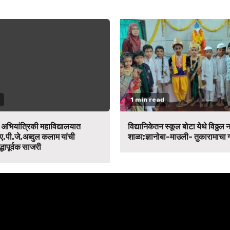
1 min read
न अभियांत्रिकी महाविद्यालयात
विद्यानिकेतन स्कूल बोटा येथे विठ्ठल 
ए.पी.जे.अब्दुल कलाम यांची
शाळा;ज्ञानोबा-माउली- तुकारामाचा
द्धापूर्वक साजरी