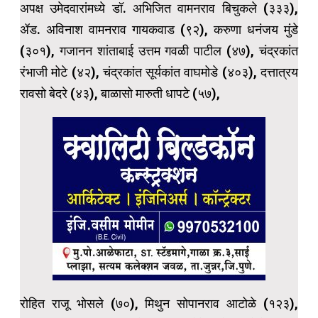
अपक्ष उमेदवारांमध्ये डॉ. अभिजित वामनराव बिचुकले (३३३),
ॲड. अविनाश वामनराव गायकवाड (९२), करुणा धनंजय मुंडे
(३०१), गजानन शांताबाई उत्तम गवळी पाटील (४७), चंद्रकांत
रंभाजी मोटे (४२), चंद्रकांत सूर्यकांत वाघमोडे (४०३), दत्तात्रय
रावसो बेदरे (४३), बाळासो मारुती धापटे (५७),
रोहित राजू भोसले (७०), मिथुन सोपानराव आटोळे (१२३),