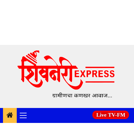
Skip
to
content
Live TV-FM
Primary
Menu