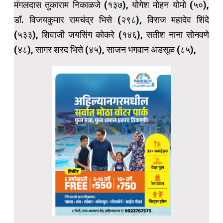
मंगलदास तुकाराम निकाळजे (१३७), योगेश मोहन योमो (५०),
डॉ. विजयकुमार रामचंद्र भिसे (२९८), विराज महादेव शिंदे
(५३३), शिवाजी जयसिंग कोकरे (१४६), सतीश नाना सोनवणे
(४८), सागर शरद भिसे (४५), साजन भगवान अडसूळ (८५),