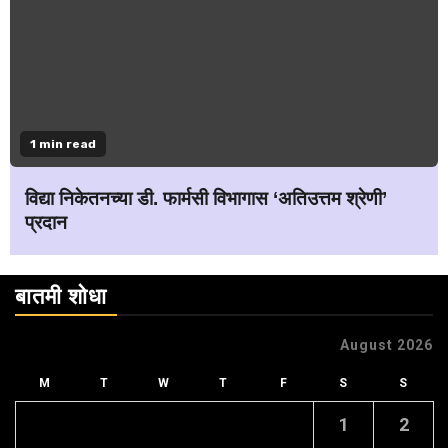
1 min read
विद्या निकेतनच्या डी. फार्मसी विभागास ‘अतिउत्तम श्रेणी’
प्रदान
बातमी शोधा
August 2026
M
T
W
T
F
S
S
1
2