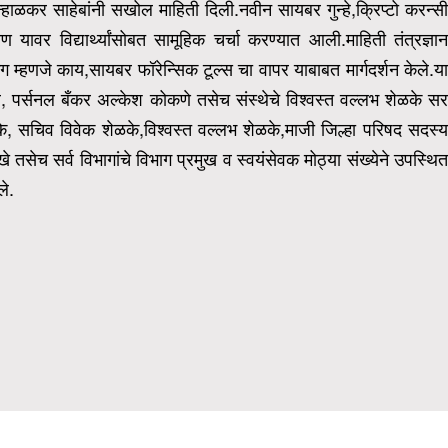
न्हाळकर साहेबांनी सखोल माहिती दिली.
नवीन सायबर गुन्हे,क्रिप्टो करन्स
ावर विद्यार्थ्यांसोबत सामूहिक चर्चा करण्यात आली.माहिती तंत्रज्ञान
ग म्हणजे काय,सायबर फॉरेन्सिक टूल्स चा वापर याबाबत मार्गदर्शन केले.य
ल,
पर्सनल बँकर अल्केश कोकणे तसेच संस्थेचे विश्वस्त वल्लभ शेळके स
शेळके, सचिव विवेक शेळके,विश्वस्त वल्लभ शेळके,माजी जिल्हा परिषद सदस्य
 तसेच सर्व विभागांचे विभाग प्रमुख व स्वयंसेवक मोठ्या संख्येने उपस्थि
ले.