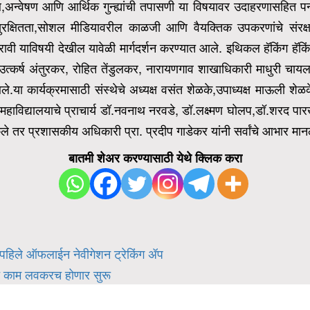
ेब,अन्वेषण आणि आर्थिक गुन्ह्यांची तपासणी या विषयावर उदाहरणासहित प
ुरक्षितता,सोशल मीडियावरील काळजी आणि वैयक्तिक उपकरणांचे संरक्षण य
ावी
याविषयी देखील यावेळी मार्गदर्शन करण्यात आले. इथिकल हॅकिंग हॅकिं
उत्कर्ष अंतुरकर, रोहित तेंडुलकर, नारायणगाव शाखाधिकारी माधुरी चाय
त आले.या कार्यक्रमासाठी संस्थेचे अध्यक्ष वसंत शेळके,उपाध्यक्ष माऊली 
महाविद्यालयाचे प्राचार्य डॉ.नवनाथ नरवडे, डॉ.लक्ष्मण घोलप,डॉ.शरद पारखे
केले तर प्रशासकीय अधिकारी प्रा. प्रदीप गाडेकर यांनी सर्वांचे आभार मान
बातमी शेअर करण्यासाठी येथे क्लिक करा
ल पहिले ऑफलाईन नेवीगेशन ट्रेकिंग ॲप
ाचे काम लवकरच होणार सुरू