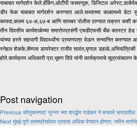
याबाबत मार्गदर्शन केले.हॅकिंग,ओटीपी फसवणूक, डिजिटल अरेस्ट,डार्कव
डीप फेक याबाबत मार्गदर्शन करण्यात आले.सध्याच्या काळामध्ये डेटा स
कायदा,कलम ६७-अ,६७-ब आणि सायबर पोलीस ठाण्यात तक्रार कशी कर
तीन दिवसीय कार्यशाळेच्या समारोपप्रसंगी एचडीएफसी बँक क्लस्टर हेड 
यांच्या हस्ते सहभागी विद्यार्थ्यांना प्रमाणपत्र देऊन सन्मानित करण्या
स्नेहल शेळके,कॅम्पस डायरेक्टर राजीव सावंत,मृणाल डहाळे,
अभियांत्रिकी 
होते.कार्यक्रम अधिकारी प्रा.भूषण दिघे यांनी कार्यक्रमाचे सूत्रसंचालन 
Post navigation
Previous
कौतुकास्पद! जुन्नर च्या श्रद्धेय गाडेकर ने बनवले भारताती
Next
मुंबई-पुणे एक्सप्रेसवेवर प्रवास अधिक वेगवान होणार; नवीन मार्ग