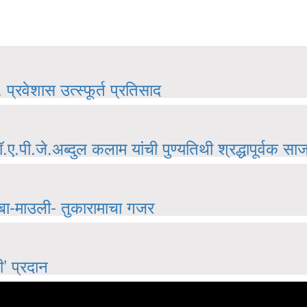
्रवेशास उत्स्फूर्त प्रतिसाद
.ए.पी.जे.अब्दुल कलाम यांची पुण्यतिथी श्रद्धापूर्वक सा
ानोबा-माउली- तुकारामाचा गजर
ी’ प्रदान