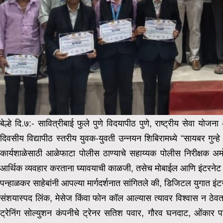
बेल्हे दि.७:- सावित्रीबाई फुले पुणे विदयापीठ पुणे, राष्ट्रीय सेवा योज
दिवसीय विद्यापीठ स्तरीय युवक-युवती उन्नयन शिबिरामध्ये “सायबर गुन्
कार्यशाळेसाठी आळेफाटा पोलीस ठाण्याचे सहाय्यक पोलीस निरीक्षक अमोल 
आर्थिक व्यवहार करताना घ्यावयाची काळजी, तसेच मोबाईल आणि इंटरनेट वापर
पन्हाळकर साहेबांनी आपल्या मार्गदर्शनात सांगितले की, डिजिटल युगात इ
संशयास्पद लिंक, मेसेज किंवा फोन कॉल आल्यास त्यावर विश्वास न ठेवता 
ट्रेनिंग सोल्युशन कंपनीचे ट्रेनर सतिश पवार,
गौरव घनदाट, ओंकार पाडोळ