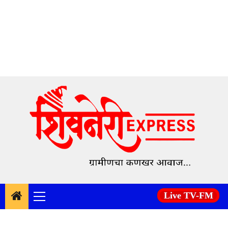
Skip
to
content
Live TV-FM
Primary
Menu