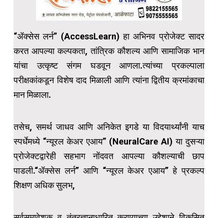
“ॲक्सेस लर्न” (AccessLearn) हा अभिनव प्रोजेक्ट सादर
करत आपल्या कल्पकता, तांत्रिक कौशल्य आणि सामाजिक भान
यांचा उत्कृष्ट संगम घडवून आणला.त्यांच्या प्रकल्पाला
परीक्षकांकडून विशेष दाद मिळाली आणि त्यांना द्वितीय क्रमांकाचा
मान मिळाला.
तसेच, समर्थ जाधव आणि अनिकेत इगडे या विदयार्थ्यांनी याच
स्पर्धेमध्ये “न्यूरल केअर एआय” (NeuralCare AI) या दुसऱ्या
प्रोजेक्टद्वारेही सहभाग नोंदवत आपल्या कौशल्याची छाप
पाडली.“ॲक्सेस लर्न” आणि “न्यूरल केअर एआय” हे प्रकल्प
शिक्षण अधिक सुलभ,
सर्वसमावेशक व तंत्रज्ञानाधारित करण्याच्या उद्देशाने विकसित