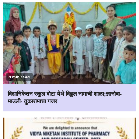
1 min read
विद्यानिकेतन स्कूल बोटा येथे विठ्ठल नामाची शाळा;ज्ञानोबा-
माउली- तुकारामाचा गजर