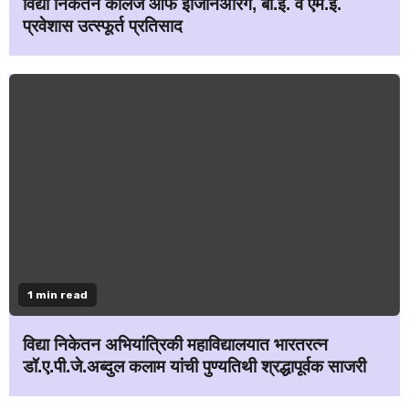
विद्या निकेतन कॉलेज ऑफ इंजिनिअरिंग, बी.ई. व एम.ई.
प्रवेशास उत्स्फूर्त प्रतिसाद
1 min read
विद्या निकेतन अभियांत्रिकी महाविद्यालयात भारतरत्न
डॉ.ए.पी.जे.अब्दुल कलाम यांची पुण्यतिथी श्रद्धापूर्वक साजरी