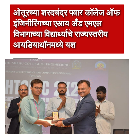
ओतूरच्या शरदचंद्र पवार कॉलेज ऑफ
इंजिनीरिंगच्या एआय अँड एमएल
विभागाच्या विद्यार्थ्याचे राज्यस्तरीय
आयडियाथॉनमध्ये यश
1 min read