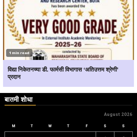
1 min read
विद्या निकेतनच्या डी. फार्मसी विभागास ‘अतिउत्तम श्रेणी’
प्रदान
बातमी शोधा
August 2026
M
T
W
T
F
S
S