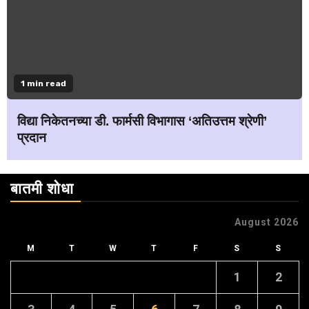
1 min read
विद्या निकेतनच्या डी. फार्मसी विभागास ‘अतिउत्तम श्रेणी’
प्रदान
बातमी शोधा
August 2026
M
T
W
T
F
S
S
1
2