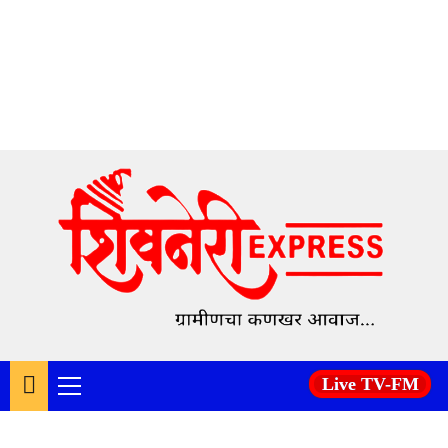
Skip
to
content
Live TV-FM
Primary
Menu