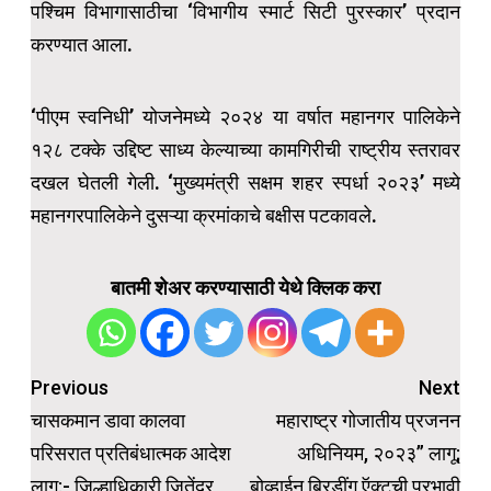
पश्चिम विभागासाठीचा ‘विभागीय स्मार्ट सिटी पुरस्कार’ प्रदान
करण्यात आला.
‘पीएम स्वनिधी’ योजनेमध्ये २०२४ या वर्षात महानगर पालिकेने
१२८ टक्के उद्दिष्ट साध्य केल्याच्या कामगिरीची राष्ट्रीय स्तरावर
दखल घेतली गेली. ‘मुख्यमंत्री सक्षम शहर स्पर्धा २०२३’ मध्ये
महानगरपालिकेने दुसऱ्या क्रमांकाचे बक्षीस पटकावले.
बातमी शेअर करण्यासाठी येथे क्लिक करा
Post
Previous
Next
navigation
चासकमान डावा कालवा
महाराष्ट्र गोजातीय प्रजनन
परिसरात प्रतिबंधात्मक आदेश
अधिनियम, २०२३” लागू;
लागू:- जिल्हाधिकारी जितेंद्र
बोव्हाईन ब्रिडींग ऍक्टची प्रभावी