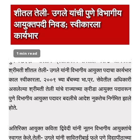
शीतल तेली- उगले यांची पुणे विभागीय
आयुक्तपदी निवड; स्वीकारला
कार्यभार
1 min read
पुणे दि.२२:- भारतीय प्रशासकीय सेवेतील वरीष्ठ अधिकारी
श्रीमती शीतल तेली- उगले यांनी विभागीय आयुक्त पदाचा कार्यभार
काल स्वीकारला. २००९ च्या बॅचच्या भा.प्र. सेवेतील अधिकारी
असलेल्या श्रीमती तेली यांचे राज्याच्या क्रीडा आयुक्त पदावरून
पुणे विभागीय आयुक्त पदावर बदलीचे आदेश नुकतेच निर्गमित झाले
होते.
अतिरिक्त आयुक्त कविता द्विवेदी यांनी नूतन विभागीय आयुक्तांचे
स्वागत केले.तेली- उगले यांनी सावित्रीबाई फुले पुणे विद्यापीठाच्या