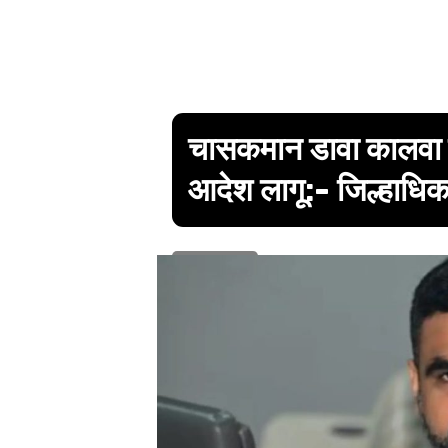
चासकमान डावा कालवा प
आदेश लागू:- जिल्हाधिकार
1 min read