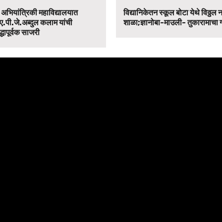
न अभियांत्रिकी महाविद्यालयात
विद्यानिकेतन स्कूल बोटा येथे विठ्ठल 
ए.पी.जे.अब्दुल कलाम यांची
शाळा;ज्ञानोबा-माउली- तुकारामाचा
द्धापूर्वक साजरी