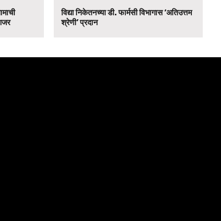
नामाची
विद्या निकेतनच्या डी. फार्मसी विभागास ‘अतिउत्तम
 गजर
श्रेणी’ प्रदान