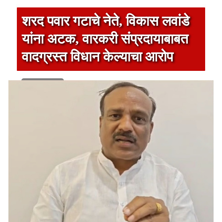
शरद पवार गटाचे नेते, विकास लवांडे
यांना अटक, वारकरी संप्रदायाबाबत
वादग्रस्त विधान केल्याचा आरोप
1 min read