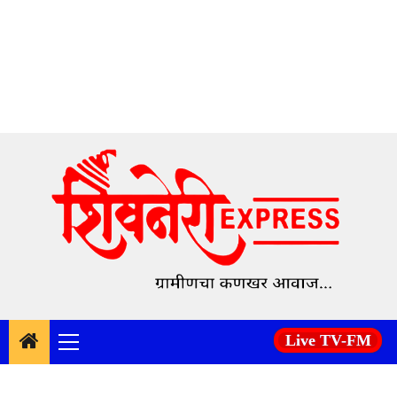
Skip
to
content
Live TV-FM
Primary
Menu