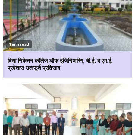
1 min read
विद्या निकेतन कॉलेज ऑफ इंजिनिअरिंग, बी.ई. व एम.ई.
प्रवेशास उत्स्फूर्त प्रतिसाद