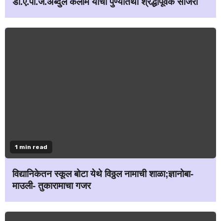
डॉ.ए.पी.जे.अब्दुल कलाम यांची पुण्यतिथी श्रद्धापूर्वक साजरी
1 min read
विद्यानिकेतन स्कूल बोटा येथे विठ्ठल नामाची शाळा;ज्ञानोबा-
माउली- तुकारामाचा गजर