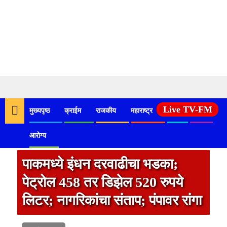
Skip
to
Live TV-FM
मुख्यपृष्ठ
क्राईम
राजकीय
महाराष्ट्र
देश
कृषी
content
आरोग्य
पाकमध्ये इंधन दरवाढीचा भडका;
पेट्रोल 458 तर डिझेल 520 रुपये
लिटर; नागरिकांचा संताप; पंपावर रांगा