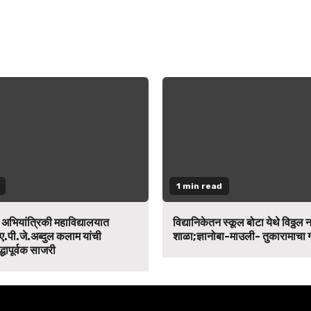
1 min read
न अभियांत्रिकी महाविद्यालयात
विद्यानिकेतन स्कूल बोटा येथे विठ्ठल 
ए.पी.जे.अब्दुल कलाम यांची
शाळा;ज्ञानोबा-माउली- तुकारामाचा
द्धापूर्वक साजरी