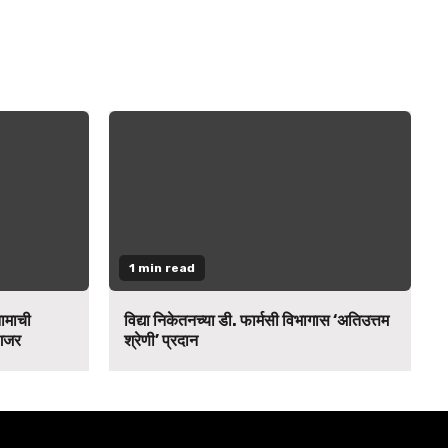
1 min read
नामाची
विद्या निकेतनच्या डी. फार्मसी विभागास ‘अतिउत्तम
 गजर
श्रेणी’ प्रदान