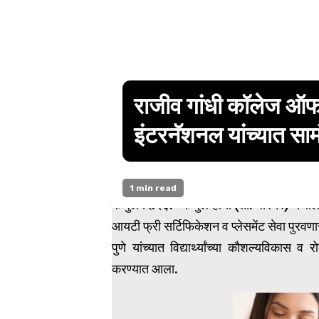
राजीव गांधी कॉलेज ऑफ इ
इंटरनॅशनल यांच्यात सा
1 min read
कर्जुले दि.२३:- कर्जुले हार्या (ता. पारनेर) 
आयटी फ्री सर्टिफिकेशन व प्लेसमेंट सेवा पुरवण
पुणे यांच्यात विद्यार्थ्यांच्या कौशल्यविका
करण्यात आला.