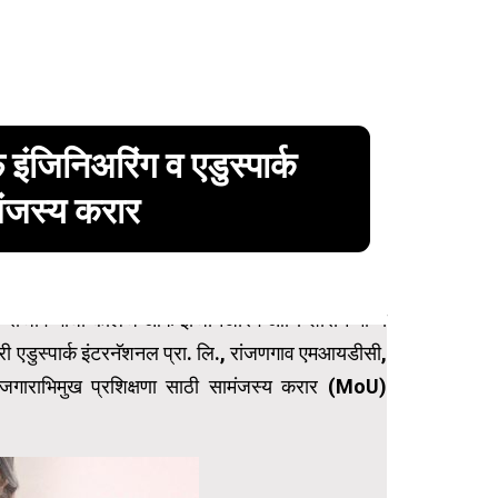
ंजिनिअरिंग व एडुस्पार्क
मंजस्य करार
येथील राजीव गांधी कॉलेज ऑफ इंजिनिअरिंग आणि शासन मान्य
ारी एडुस्पार्क इंटरनॅशनल प्रा. लि., रांजणगाव एमआयडीसी,
स व रोजगाराभिमुख प्रशिक्षणा साठी सामंजस्य करार (MoU)