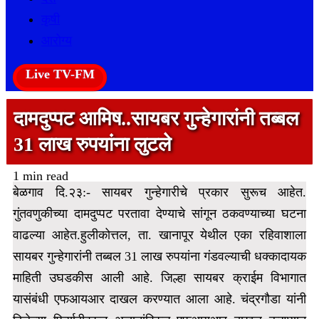
कृषी
आरोग्य
Live TV-FM
दामदुप्पट आमिष..सायबर गुन्हेगारांनी तब्बल
31 लाख रुपयांना लुटले
1 min read
बेळगाव दि.२३:- सायबर गुन्हेगारीचे प्रकार सुरूच आहेत.
गुंतवणुकीच्या दामदुप्पट परतावा देण्याचे सांगून ठकवण्याच्या घटना
वाढल्या आहेत.हुलीकोत्तल, ता. खानापूर येथील एका रहिवाशाला
सायबर गुन्हेगारांनी तब्बल 31 लाख रुपयांना गंडवल्याची धक्कादायक
माहिती उघडकीस आली आहे.
जिल्हा सायबर क्राईम विभागात
यासंबंधी एफआयआर दाखल करण्यात आला आहे. चंद्रगौडा यांनी