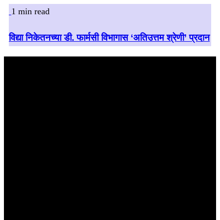
1 min read
विद्या निकेतनच्या डी. फार्मसी विभागास ‘अतिउत्तम श्रेणी’ प्रदान
बातमी शोधा
August 2026
M
T
W
T
F
S
S
1
2
3
4
5
6
7
8
9
10
11
12
13
14
15
16
17
18
19
20
21
22
23
24
25
26
27
28
29
30