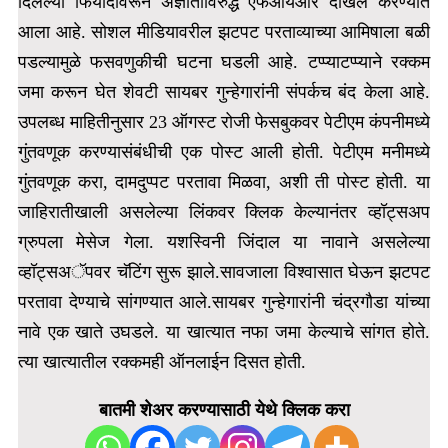
दिलेल्या फिर्यादीवरून अज्ञातांविरुद्ध एफआयआर दाखल करण्यात
आला आहे. सोशल मीडियावरील झटपट परताव्याच्या आमिषाला बळी
पडल्यामुळे फसवणुकीची घटना घडली आहे. टप्प्याटप्प्याने रक्कम
जमा करून घेत शेवटी सायबर गुन्हेगारांनी संपर्कच बंद केला आहे.
उपलब्ध माहितीनुसार 23 ऑगस्ट रोजी फेसबुकवर पेटीएम कंपनीमध्ये
गुंतवणूक करण्यासंबंधीची एक पोस्ट आली होती. पेटीएम मनीमध्ये
गुंतवणूक करा, दामदुप्पट परतावा मिळवा, अशी ती पोस्ट होती. या
जाहिरातीखाली असलेल्या लिंकवर क्लिक केल्यानंतर व्हॉट्सअप
ग्रुपला मेसेज गेला.
यशस्विनी जिंदाल या नावाने असलेल्या
व्हॉट्सअॅपवर चॅटिंग सुरू झाले.सावजाला विश्वासात घेऊन झटपट
परतावा देण्याचे सांगण्यात आले.सायबर गुन्हेगारांनी चंद्रगौडा यांच्या
नावे एक खाते उघडले. या खात्यात नफा जमा केल्याचे सांगत होते.
त्या खात्यातील रक्कमही ऑनलाईन दिसत होती.
बातमी शेअर करण्यासाठी येथे क्लिक करा