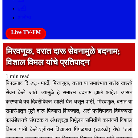
कृषी
आरोग्य
Live TV-FM
मिरवणूक, वरात दारू सेवनामुळे बदनाम;
विशाल विमल यांचे प्रतिपादन
1 min read
पिंपळगाव दि.२६:- पार्टी, मिरवणूक, वरात या समारंभात सर्रास दारूचे
सेवन केले जाते. त्यामुळे हे समारंभ बदनाम झाले आहेत. व्यसन
करण्याचे वय दिवसेंदिवस खाली येत असून पार्टी, मिरवणूक, वरात या
समारंभातून मुले दारू पिण्यास शिकतात, असे प्रतिपादन विवेकवसा
फाउंडेशनचे संघटक व अंधश्रद्धा निर्मूलन समितीचे कार्यकर्ते विशाल
विमल यांनी केले.
श्रीराम विद्यालय पिंपळगाव (खडकी) येथे ‘चला