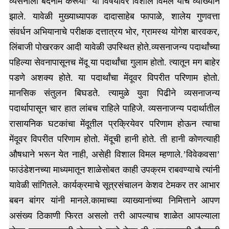
व्यसनाला बदनाम करूया’ या विषयावर विशाल विमल यांचे व्याख्यान
झाले. यावेळी मुख्याध्यापक दादासाहेब फापाळे, शालेय गुणवत्ता
संवर्धन अभियानाचे परीक्षक दत्तात्रय भोर, ग्रामस्थ योगेश बारवकर,
लिंबाजी पोखरकर आदी यावेळी उपस्थित होते.
व्यसनाजन्य पदार्थांच्या
पहिल्या सेवनापासूनच मेंदू या पदार्थांचा गुलाम होतो. त्यातून मग बाहेर
पडणे अशक्य होते. या पदार्थांचा मेंदूवर विपरीत परिणाम होतो.
मानसिक संतुलन बिघडते. त्यामुळे युवा पिढीने व्यसनाजन्य
पदार्थापासून चार हात लांबच राहिले पाहिजे.
व्यसनाजन्य पदार्थातील
रासायनिक घटकांचा मेंदूतील प्रक्रियेवर परिणाम होऊन त्याचा
मेंदूवर विपरीत परिणाम होतो. मेंदूची हानी होते. ती हानी कोणत्याही
औषधाने भरून येत नाही, असेही विशाल विमल म्हणाले.’विवेकवसा’
फाउंडेशनच्या माध्यमातून शाळेसोबत काही उपक्रम राबवण्याचे त्यांनी
यावेळी सांगितले.
कार्यक्रमाचे सूत्रसंचालन केशव टेमकर तर आभार
बबन बांगर यांनी मानले.कामाच्या व्याख्यानांच्या निमित्ताने आपण
असंख्य ठिकाणी फिरत असलो तरी आपल्याच शाळेत आपल्याला