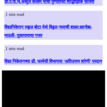
डॉ.ए.पी.जे.अब्दुल कलाम यांची पुण्यतिथी श्रद्धापूर्वक साजरी
1 min read
विद्यानिकेतन स्कूल बोटा येथे विठ्ठल नामाची शाळा;ज्ञानोबा-
माउली- तुकारामाचा गजर
1 min read
विद्या निकेतनच्या डी. फार्मसी विभागास ‘अतिउत्तम श्रेणी’ प्रदान
बातमी शोधा
August 2026
M
T
W
T
F
S
S