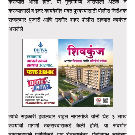
करण्यात आली होती. या गुन्ह्यामध्ये आरोपीला अटक न
करण्यासाठी व इतर कायदेशीर मदत पुरवण्यासाठी पोलीस निरीक्षक
राजकुमार पुजारी आणि उदगीर शहर पोलीस ठाण्यात कार्यरत
असलेले
त्यांचे सहकारी हवालदार राहुल नागरगोजे यांनी थेट ३ लाख
रुपयांची मागणी तक्रारदाराकडे केली होती. या संदर्भात
तक्रारदाराने एसीबीकडे धाव घेतल्यानंतर, पंचांसमक्ष लाचेच्या