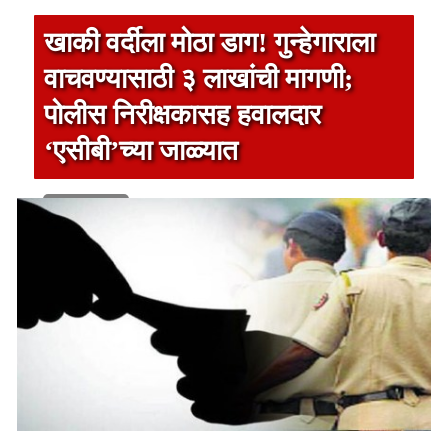
खाकी वर्दीला मोठा डाग! गुन्हेगाराला
वाचवण्यासाठी ३ लाखांची मागणी;
पोलीस निरीक्षकासह हवालदार
‘एसीबी’च्या जाळ्यात
1 min read