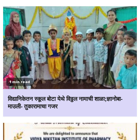
1 min read
विद्यानिकेतन स्कूल बोटा येथे विठ्ठल नामाची शाळा;ज्ञानोबा-
माउली- तुकारामाचा गजर