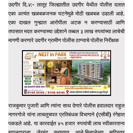
उदगीर दि.४:- लातूर जिल्ह्यातील उदगीर येथील पोलीस दलात
एका अत्यंत खळबळजनक घटनेमुळे मोठी खळबळ उडाली आहे.
एका दाखल गुन्ह्यात आरोपीला अटक न करण्यासाठी आणि
तपासात मदत करण्याच्या उद्देशाने तब्बल ३ लाख रुपयांच्या लाचेची
मागणी करणारे उदगीर ग्रामीण पोलीस ठाण्याचे पोलीस निरीक्षक
राजकुमार पुजारी आणि त्यांना साथ देणारे पोलीस हवालदार राहुल
नागरगोजे यांना लाचलुचपत प्रतिबंधक विभागाने (एसीबी) रंगेहात
पकडले आहे. या कारवाईत ४५ हजार रुपयांची लाच स्वीकारताना
हवालदाराला जेरबंद करण्यात आले.मिळालेल्या सविस्तर