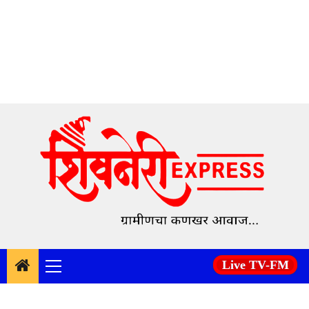
Skip
to
content
Live TV-FM
Primary
Menu