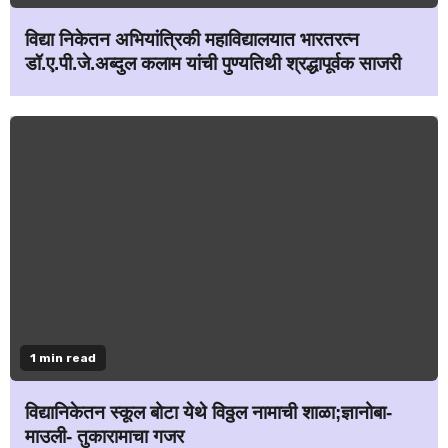
विद्या निकेतन अभियांत्रिकी महाविद्यालयात भारतरत्न
डॉ.ए.पी.जे.अब्दुल कलाम यांची पुण्यतिथी श्रद्धापूर्वक साजरी
1 min read
विद्यानिकेतन स्कूल बोटा येथे विठ्ठल नामाची शाळा;ज्ञानोबा-
माउली- तुकारामाचा गजर