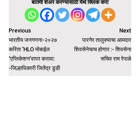
बातमी शेअर करण्यासाठी येथे क्लिक करा
Post
Previous
Next
navigation
भारतीय जनगणना-२०२७
पारनेर तालुक्याचा आमदार
करिता ‘HLO मोबाईल
शिवसेनेचाच होणार :- शिवसेना
‘एप्लिकेशन’वापर करावा:
सचिव राम रेपाळे
-जिल्हाधिकारी जितेंद्र डुडी