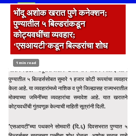
भोंदू अशोक खरात पुणे कनेक्शन;
पुण्यातील ५ बिल्डरांकडून
कोट्यवधींचा व्यवहार;
‘एसआयटी’कडून बिल्डरांचा शोध
1 min read
नाशिक दि.८:- भोंदूबाबा अशोक खरात याने नाशिकमधील ३ आणि
पुण्यातील ५ बिल्डर्ससोबत सुमारे १ हजार कोटी रूपयांचा व्यवहार
केला आहे. या व्यवहारांमध्ये नाशिक व पुणे जिल्ह्यासह राज्यभरातील
मोक्याच्या जमिनींच्या व्यवहारांचा समावेश आहे. यात खरातने
कोट्यवधींची गुंतवणूक केल्याची माहिती सूत्रांनी दिली.
‘एसआयटी’च्या पथकाने सोमवारी (दि.६) दिवसभरात पुण्यात ५
बिल्डर्ससह खरातच्या पत्नीचा शोध घेतला. अशोक खरात याचे