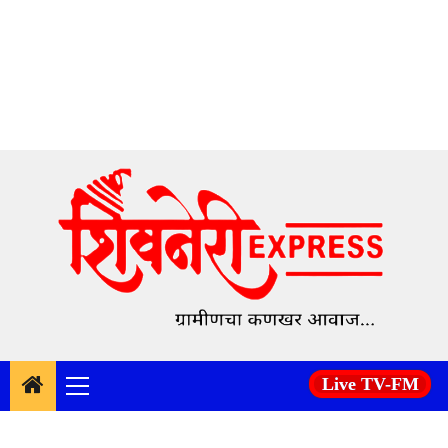
Skip
to
content
Live TV-FM
Primary
Menu