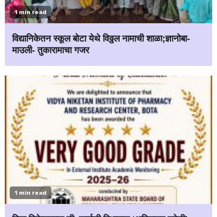
1 min read
विद्यानिकेतन स्कूल बोटा येथे विठ्ठल नामाची शाळा;ज्ञानोबा-
माउली- तुकारामाचा गजर
1 min read