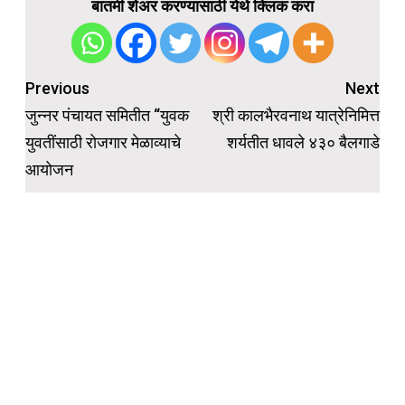
बातमी शेअर करण्यासाठी येथे क्लिक करा
Post
Previous
Next
navigation
जुन्नर पंचायत समितीत “युवक
श्री कालभैरवनाथ यात्रेनिमित्त
युवतींसाठी रोजगार मेळाव्याचे
शर्यतीत धावले ४३० बैलगाडे
आयोजन