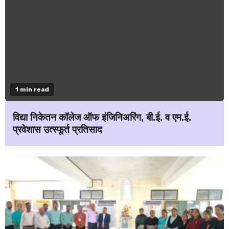
1 min read
विद्या निकेतन कॉलेज ऑफ इंजिनिअरिंग, बी.ई. व एम.ई.
प्रवेशास उत्स्फूर्त प्रतिसाद