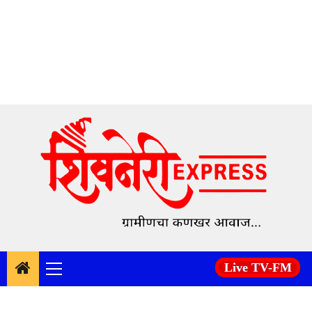
Skip
to
content
Live TV-FM
Primary
Menu