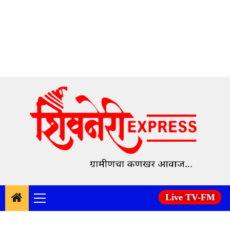
Skip
to
content
Live TV-FM
Primary
Menu