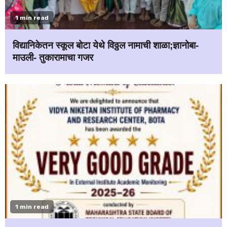
1 min read
विद्यानिकेतन स्कूल बोटा येथे विठ्ठल नामाची शाळा;ज्ञानोबा-
माउली- तुकारामाचा गजर
1 min read