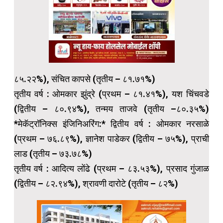
८५.२२%), संचित कापसे (तृतीय – ८१.७१%)
तृतीय वर्ष : ओमकार झुंद्रे (प्रथम – ८१.४१%), यश चिंचवडे
(द्वितीय – ८०.९४%), तन्मय ताजवे (तृतीय –८०.३५%)
*मेकॅट्रॉनिक्स इंजिनिअरिंग:* द्वितीय वर्ष : ओमकार नरसाळे
(प्रथम – ७६.८९%), ज्ञानेश पाडेकर (द्वितीय – ७५%), प्राची
लाड (तृतीय – ७३.७८%)
तृतीय वर्ष : आदित्य लोंढे (प्रथम – ८३.५३%), प्रसाद गुंजाळ
(द्वितीय – ८२.९४%), श्रावणी दारोटे (तृतीय – ८२%)