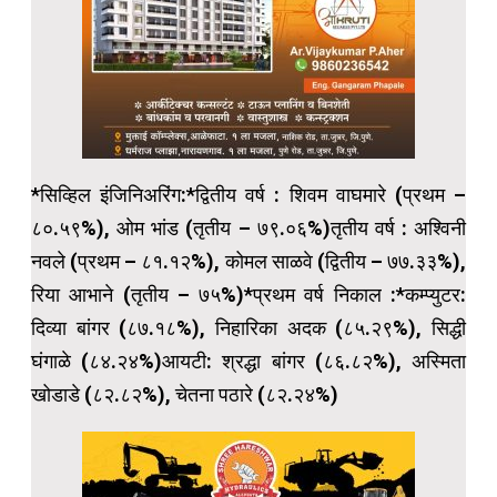
*सिव्हिल इंजिनिअरिंग:*द्वितीय वर्ष : शिवम वाघमारे (प्रथम –
८०.५९%), ओम भांड (तृतीय – ७९.०६%)तृतीय वर्ष : अश्विनी
नवले (प्रथम – ८१.१२%), कोमल साळवे (द्वितीय – ७७.३३%),
रिया आभाने (तृतीय – ७५%)*प्रथम वर्ष निकाल :*कम्प्युटर:
दिव्या बांगर (८७.१८%), निहारिका अदक (८५.२९%), सिद्धी
घंगाळे (८४.२४%)आयटी: श्रद्धा बांगर (८६.८२%), अस्मिता
खोडाडे (८२.८२%), चेतना पठारे (८२.२४%)