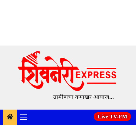
Skip
to
content
Live TV-FM
Primary
Menu