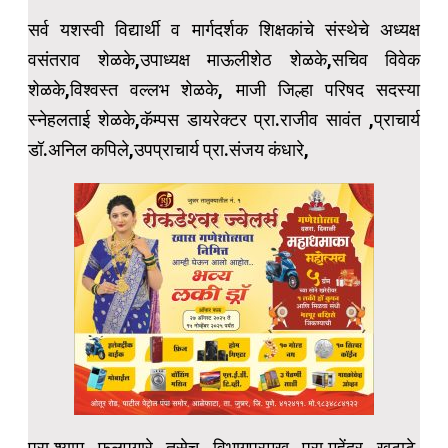
सर्व यशस्वी विद्यार्थी व मार्गदर्शक शिक्षकांचे संस्थेचे अध्यक्ष
वसंतराव शेळके,उपाध्यक्ष माऊलीशेठ शेळके,सचिव विवेक
शेळके,विश्वस्त वल्लभ शेळके, माजी जिल्हा परिषद सदस्या
स्नेहलताई शेळके,कॅम्पस डायरेक्टर प्रा.राजीव सावंत ,प्राचार्य
डॉ.अनिल कपिले,उपप्राचार्य प्रा.संजय कंधारे,
प्रा.श्याम फुलपगारे तसेच विभागप्रमुख प्रा.महेंद्र खटाटे,