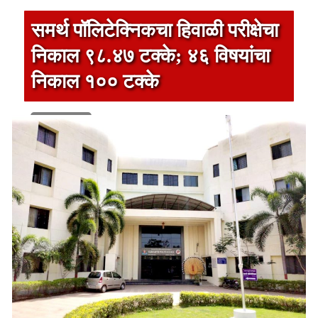
समर्थ पॉलिटेक्निकचा हिवाळी परीक्षेचा
निकाल ९८.४७ टक्के; ४६ विषयांचा
निकाल १०० टक्के
1 min read