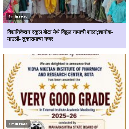
1 min read
विद्यानिकेतन स्कूल बोटा येथे विठ्ठल नामाची शाळा;ज्ञानोबा-
माउली- तुकारामाचा गजर
1 min read