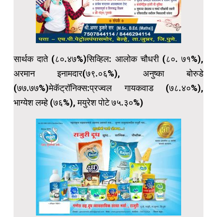
सार्थक दाते (८०.४७%)सिव्हिल: आलोक चौधरी (८०. ७१%),
अरमान इनामदार(७९.०६%), अनुष्का बोरुडे
(७७.७७%)मेकॅट्रॉनिक्स:प्रज्वल गायकवाड (७८.४०%),
भाग्येश लम्हे (७६%), मयुरेश पोटे ७५.३०%)