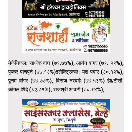
मेकॅनिकल: सार्थक वाघ (७९.७७%), आर्यन बांगर (७९. २९%),
पुष्कर पाचपुते (७७.१८%)इलेक्ट्रिकल: यश पवार (८०.१२%),
पूनम बांगर (७७.७७%), विराज नरवडे (७७.५३%) ई&टीसी:
कोमल शिंदे (८२.७१%), राजश्री आवटी (८०.९४%),