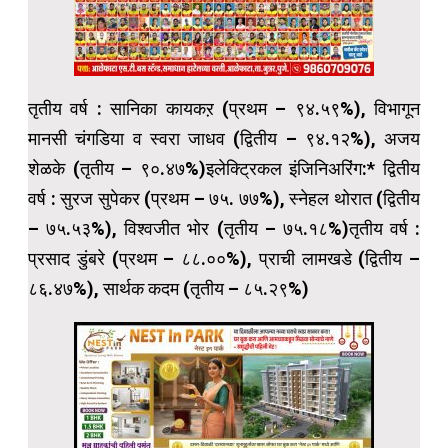
तृतीय वर्ष : सानिका कायकऱ (प्रथम – ९४.५९%), विभागून
मानसी चंगडिया व स्वरा जाधव (द्वितीय – ९४.१२%), अजय
शेळके (तृतीय – ९०.४७%)इलेक्ट्रिकल इंजिनिअरिंग:* द्वितीय
वर्ष : सुरज सुपेकर (प्रथम – ७५. ७७%), स्नेहल थोरात (द्वितीय
– ७५.५३%), विश्वजीत भोर (तृतीय – ७५.१८%)तृतीय वर्ष :
प्रसाद डुंबरे (प्रथम – ८८.००%), प्राची लामखडे (द्वितीय –
८६.४७%), सार्थक कदम (तृतीय – ८५.२९%)