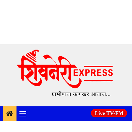
Skip
to
content
Live TV-FM
Primary
Menu