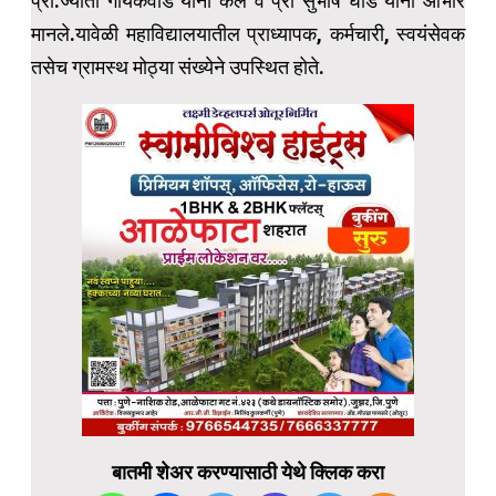
प्रा.ज्योती गायकवाड यांनी केले व प्रा सुभाष घोडे यांनी आभार
मानले.यावेळी महाविद्यालयातील प्राध्यापक, कर्मचारी, स्वयंसेवक
तसेच ग्रामस्थ मोठ्या संख्येने उपस्थित होते.
बातमी शेअर करण्यासाठी येथे क्लिक करा