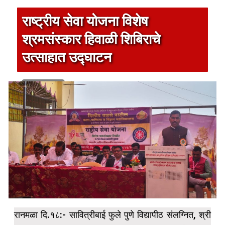
राष्ट्रीय सेवा योजना विशेष
श्रमसंस्कार हिवाळी शिबिराचे
उत्साहात उद्घाटन
1 min read
रानमळा दि.१८:- सावित्रीबाई फुले पुणे विद्यापीठ संलग्नित, श्री