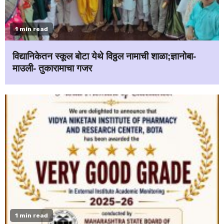
1 min read
विद्यानिकेतन स्कूल बोटा येथे विठ्ठल नामाची शाळा;ज्ञानोबा-
माउली- तुकारामाचा गजर
1 min read