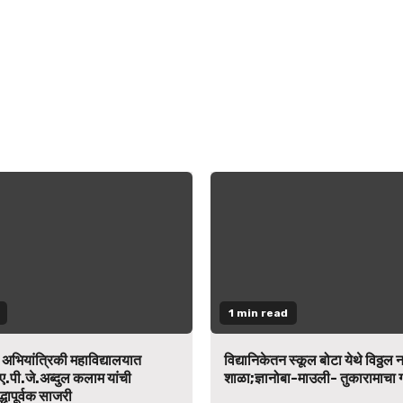
1 min read
न अभियांत्रिकी महाविद्यालयात
विद्यानिकेतन स्कूल बोटा येथे विठ्ठल 
ए.पी.जे.अब्दुल कलाम यांची
शाळा;ज्ञानोबा-माउली- तुकारामाचा
द्धापूर्वक साजरी