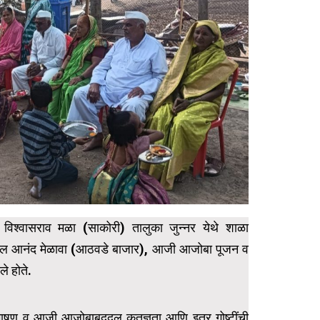
ा विश्वासराव मळा (साकोरी) तालुका जुन्नर येथे शाळा
े बाल आनंद मेळावा (आठवडे बाजार), आजी आजोबा पूजन व
े होते.
संभाषण व आजी आजोबाबदद्ल कृतज्ञता आणि इतर गोष्टींची