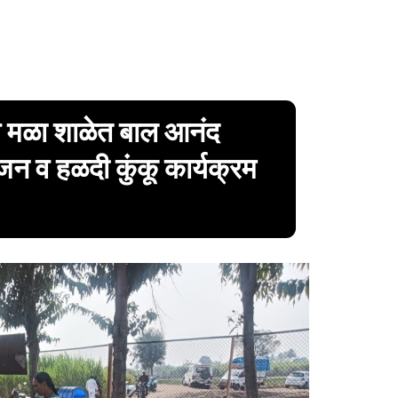
ाव मळा शाळेत बाल आनंद
न व हळदी कुंकू कार्यक्रम