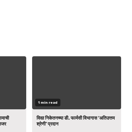
1 min read
नामाची
विद्या निकेतनच्या डी. फार्मसी विभागास ‘अतिउत्तम
 गजर
श्रेणी’ प्रदान